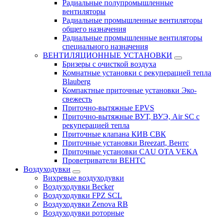
Радиальные полупромышленные
вентиляторы
Радиальные промышленные вентиляторы
общего назначения
Радиальные промышленные вентиляторы
специального назначения
ВЕНТИЛЯЦИОННЫЕ УСТАНОВКИ
Бризеры с очисткой воздуха
Комнатные установки с рекуперацией тепла
Blauberg
Компактные приточные установки Эко-
свежесть
Приточно-вытяжные EPVS
Приточно-вытяжные ВУТ, ВУЭ, Air SC с
рекуперацией тепла
Приточные клапана КИВ СВК
Приточные установки Breezart, Вентс
Приточные установки CAU OTA VEKA
Проветриватели ВЕНТС
Воздуходувки
Вихревые воздуходувки
Воздуходувки Becker
Воздуходувки FPZ SCL
Воздуходувки Zenova RB
Воздуходувки роторные