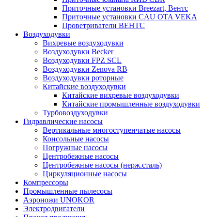
Приточные установки Breezart, Вентс
Приточные установки CAU OTA VEKA
Проветриватели ВЕНТС
Воздуходувки
Вихревые воздуходувки
Воздуходувки Becker
Воздуходувки FPZ SCL
Воздуходувки Zenova RB
Воздуходувки роторные
Китайские воздуходувки
Китайские вихревые воздуходувки
Китайские промышленные воздуходувки
Турбовоздуходувки
Гидравлические насосы
Вертикальные многоступенчатые насосы
Консольные насосы
Погружные насосы
Центробежные насосы
Центробежные насосы (нерж.сталь)
Циркуляционные насосы
Компрессоры
Промышленные пылесосы
Аэроножи UNOKOR
Электродвигатели