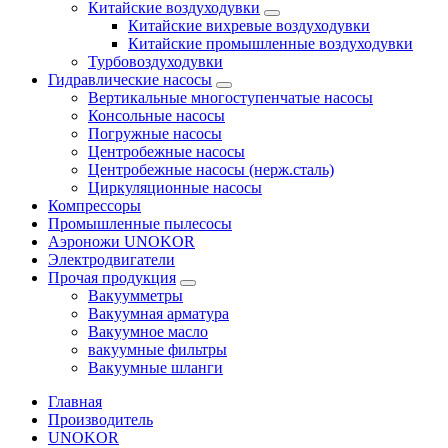
Китайские воздуходувки
Китайские вихревые воздуходувки
Китайские промышленные воздуходувки
Турбовоздуходувки
Гидравлические насосы
Вертикальные многоступенчатые насосы
Консольные насосы
Погружные насосы
Центробежные насосы
Центробежные насосы (нерж.сталь)
Циркуляционные насосы
Компрессоры
Промышленные пылесосы
Аэроножи UNOKOR
Электродвигатели
Прочая продукция
Вакуумметры
Вакуумная арматура
Вакуумное масло
вакуумные фильтры
Вакуумные шланги
Главная
Производитель
UNOKOR