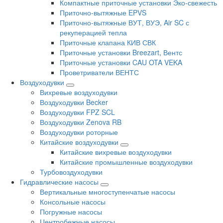
Компактные приточные установки Эко-свежесть
Приточно-вытяжные EPVS
Приточно-вытяжные ВУТ, ВУЭ, Air SC с
рекуперацией тепла
Приточные клапана КИВ СВК
Приточные установки Breezart, Вентс
Приточные установки CAU OTA VEKA
Проветриватели ВЕНТС
Воздуходувки
Вихревые воздуходувки
Воздуходувки Becker
Воздуходувки FPZ SCL
Воздуходувки Zenova RB
Воздуходувки роторные
Китайские воздуходувки
Китайские вихревые воздуходувки
Китайские промышленные воздуходувки
Турбовоздуходувки
Гидравлические насосы
Вертикальные многоступенчатые насосы
Консольные насосы
Погружные насосы
Центробежные насосы