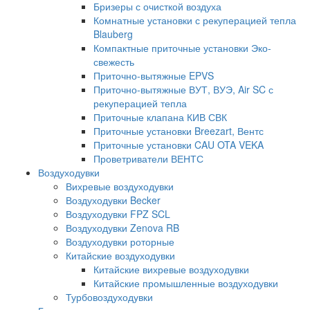
Бризеры с очисткой воздуха
Комнатные установки с рекуперацией тепла
Blauberg
Компактные приточные установки Эко-
свежесть
Приточно-вытяжные EPVS
Приточно-вытяжные ВУТ, ВУЭ, Air SC с
рекуперацией тепла
Приточные клапана КИВ СВК
Приточные установки Breezart, Вентс
Приточные установки CAU OTA VEKA
Проветриватели ВЕНТС
Воздуходувки
Вихревые воздуходувки
Воздуходувки Becker
Воздуходувки FPZ SCL
Воздуходувки Zenova RB
Воздуходувки роторные
Китайские воздуходувки
Китайские вихревые воздуходувки
Китайские промышленные воздуходувки
Турбовоздуходувки