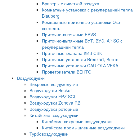
Бризеры с очисткой воздуха
Комнатные установки с рекуперацией тепла
Blauberg
Компактные приточные установки Эко-
свежесть
Приточно-вытяжные EPVS
Приточно-вытяжные ВУТ, ВУЭ, Air SC с
рекуперацией тепла
Приточные клапана КИВ СВК
Приточные установки Breezart, Вентс
Приточные установки CAU OTA VEKA
Проветриватели ВЕНТС
Воздуходувки
Вихревые воздуходувки
Воздуходувки Becker
Воздуходувки FPZ SCL
Воздуходувки Zenova RB
Воздуходувки роторные
Китайские воздуходувки
Китайские вихревые воздуходувки
Китайские промышленные воздуходувки
Турбовоздуходувки