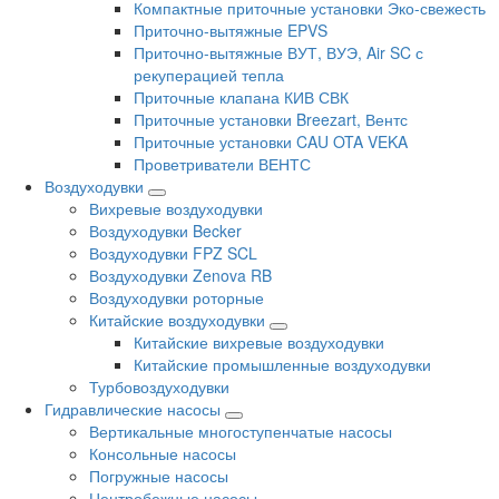
Компактные приточные установки Эко-свежесть
Приточно-вытяжные EPVS
Приточно-вытяжные ВУТ, ВУЭ, Air SC с
рекуперацией тепла
Приточные клапана КИВ СВК
Приточные установки Breezart, Вентс
Приточные установки CAU OTA VEKA
Проветриватели ВЕНТС
Воздуходувки
Вихревые воздуходувки
Воздуходувки Becker
Воздуходувки FPZ SCL
Воздуходувки Zenova RB
Воздуходувки роторные
Китайские воздуходувки
Китайские вихревые воздуходувки
Китайские промышленные воздуходувки
Турбовоздуходувки
Гидравлические насосы
Вертикальные многоступенчатые насосы
Консольные насосы
Погружные насосы
Центробежные насосы