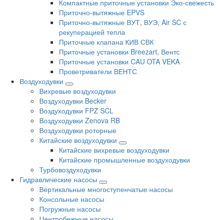
Компактные приточные установки Эко-свежесть
Приточно-вытяжные EPVS
Приточно-вытяжные ВУТ, ВУЭ, Air SC с
рекуперацией тепла
Приточные клапана КИВ СВК
Приточные установки Breezart, Вентс
Приточные установки CAU OTA VEKA
Проветриватели ВЕНТС
Воздуходувки
Вихревые воздуходувки
Воздуходувки Becker
Воздуходувки FPZ SCL
Воздуходувки Zenova RB
Воздуходувки роторные
Китайские воздуходувки
Китайские вихревые воздуходувки
Китайские промышленные воздуходувки
Турбовоздуходувки
Гидравлические насосы
Вертикальные многоступенчатые насосы
Консольные насосы
Погружные насосы
Центробежные насосы