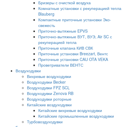
Бризеры с очисткой воздуха
Комнатные установки с рекуперацией тепла
Blauberg
Компактные приточные установки Эко-
свежесть
Приточно-вытяжные EPVS
Приточно-вытяжные ВУТ, ВУЭ, Air SC с
рекуперацией тепла
Приточные клапана КИВ СВК
Приточные установки Breezart, Вентс
Приточные установки CAU OTA VEKA
Проветриватели ВЕНТС
Воздуходувки
Вихревые воздуходувки
Воздуходувки Becker
Воздуходувки FPZ SCL
Воздуходувки Zenova RB
Воздуходувки роторные
Китайские воздуходувки
Китайские вихревые воздуходувки
Китайские промышленные воздуходувки
Турбовоздуходувки