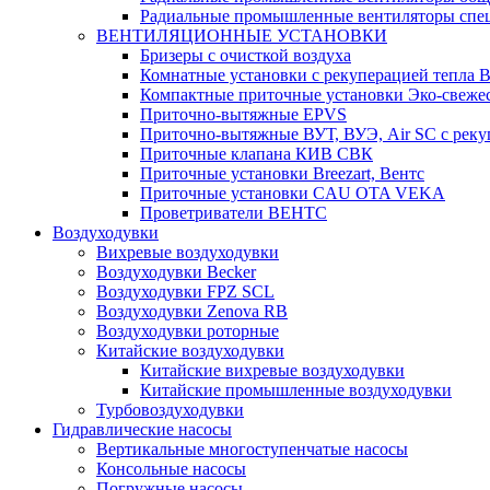
Радиальные промышленные вентиляторы спец
ВЕНТИЛЯЦИОННЫЕ УСТАНОВКИ
Бризеры с очисткой воздуха
Комнатные установки с рекуперацией тепла B
Компактные приточные установки Эко-свеже
Приточно-вытяжные EPVS
Приточно-вытяжные ВУТ, ВУЭ, Air SC с реку
Приточные клапана КИВ СВК
Приточные установки Breezart, Вентс
Приточные установки CAU OTA VEKA
Проветриватели ВЕНТС
Воздуходувки
Вихревые воздуходувки
Воздуходувки Becker
Воздуходувки FPZ SCL
Воздуходувки Zenova RB
Воздуходувки роторные
Китайские воздуходувки
Китайские вихревые воздуходувки
Китайские промышленные воздуходувки
Турбовоздуходувки
Гидравлические насосы
Вертикальные многоступенчатые насосы
Консольные насосы
Погружные насосы