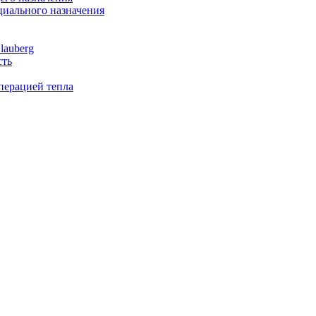
иального назначения
lauberg
сть
перацией тепла