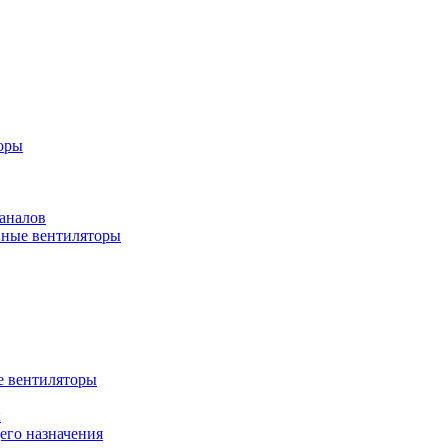
оры
аналов
ные вентиляторы
 вентиляторы
ы
го назначения