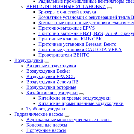
Радиальные промышленные вентиляторы спец
ВЕНТИЛЯЦИОННЫЕ УСТАНОВКИ
Бризеры с очисткой воздуха
Комнатные установки с рекуперацией тепла B
Компактные приточные установки Эко-свеже
Приточно-вытяжные EPVS
Приточно-вытяжные ВУТ, ВУЭ, Air SC с реку
Приточные клапана КИВ СВК
Приточные установки Breezart, Вентс
Приточные установки CAU OTA VEKA
Проветриватели ВЕНТС
Воздуходувки
Вихревые воздуходувки
Воздуходувки Becker
Воздуходувки FPZ SCL
Воздуходувки Zenova RB
Воздуходувки роторные
Китайские воздуходувки
Китайские вихревые воздуходувки
Китайские промышленные воздуходувки
Турбовоздуходувки
Гидравлические насосы
Вертикальные многоступенчатые насосы
Консольные насосы
Погружные насосы