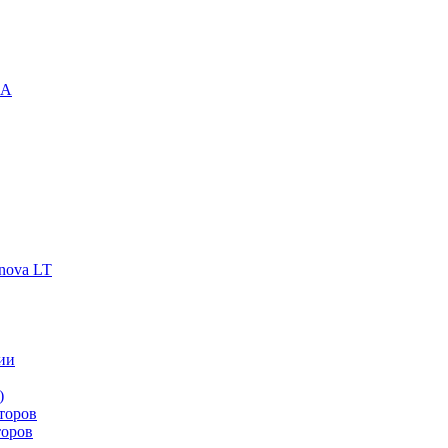
-A
nova LT
ии
)
торов
торов