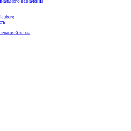
иального назначения
lauberg
сть
перацией тепла