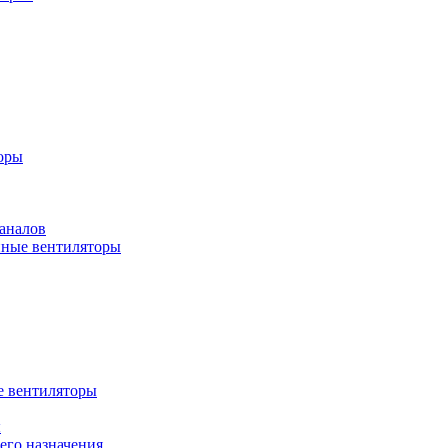
оры
аналов
ные вентиляторы
 вентиляторы
ы
го назначения