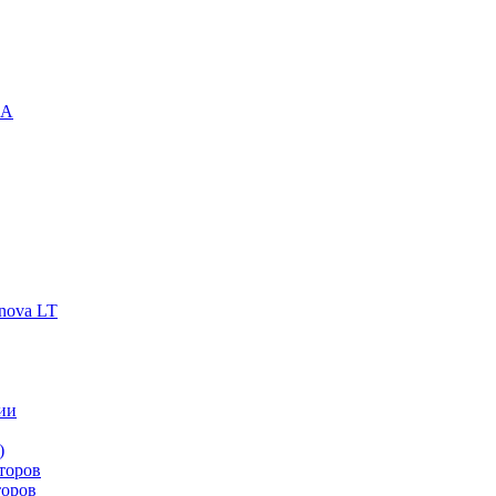
-A
nova LT
ии
)
торов
торов