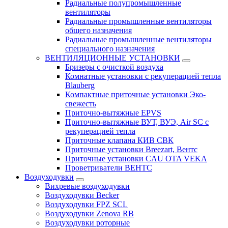
Радиальные полупромышленные
вентиляторы
Радиальные промышленные вентиляторы
общего назначения
Радиальные промышленные вентиляторы
специального назначения
ВЕНТИЛЯЦИОННЫЕ УСТАНОВКИ
Бризеры с очисткой воздуха
Комнатные установки с рекуперацией тепла
Blauberg
Компактные приточные установки Эко-
свежесть
Приточно-вытяжные EPVS
Приточно-вытяжные ВУТ, ВУЭ, Air SC с
рекуперацией тепла
Приточные клапана КИВ СВК
Приточные установки Breezart, Вентс
Приточные установки CAU OTA VEKA
Проветриватели ВЕНТС
Воздуходувки
Вихревые воздуходувки
Воздуходувки Becker
Воздуходувки FPZ SCL
Воздуходувки Zenova RB
Воздуходувки роторные