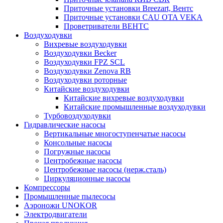
Приточные установки Breezart, Вентс
Приточные установки CAU OTA VEKA
Проветриватели ВЕНТС
Воздуходувки
Вихревые воздуходувки
Воздуходувки Becker
Воздуходувки FPZ SCL
Воздуходувки Zenova RB
Воздуходувки роторные
Китайские воздуходувки
Китайские вихревые воздуходувки
Китайские промышленные воздуходувки
Турбовоздуходувки
Гидравлические насосы
Вертикальные многоступенчатые насосы
Консольные насосы
Погружные насосы
Центробежные насосы
Центробежные насосы (нерж.сталь)
Циркуляционные насосы
Компрессоры
Промышленные пылесосы
Аэроножи UNOKOR
Электродвигатели