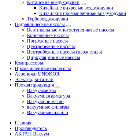
Китайские воздуходувки
Китайские вихревые воздуходувки
Китайские промышленные воздуходувки
Турбовоздуходувки
Гидравлические насосы
Вертикальные многоступенчатые насосы
Консольные насосы
Погружные насосы
Центробежные насосы
Центробежные насосы (нерж.сталь)
Циркуляционные насосы
Компрессоры
Промышленные пылесосы
Аэроножи UNOKOR
Электродвигатели
Прочая продукция
Вакуумметры
Вакуумная арматура
Вакуумное масло
вакуумные фильтры
Вакуумные шланги
Главная
Производитель
АКТАН Вакуум