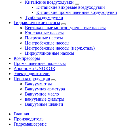
Китайские воздуходувки
Китайские вихревые воздуходувки
Китайские промышленные воздуходувки
Турбовоздуходувки
Гидравлические насосы
Вертикальные многоступенчатые насосы
Консольные насосы
Погружные насосы
Центробежные насосы
Центробежные насосы (нерж.сталь)
Циркуляционные насосы
Компрессоры
Промышленные пылесосы
Аэроножи UNOKOR
Электродвигатели
Прочая продукция
Вакуумметры
Вакуумная арматура
Вакуумное масло
вакуумные фильтры
Вакуумные шланги
Главная
Производитель
Гидромашсервис