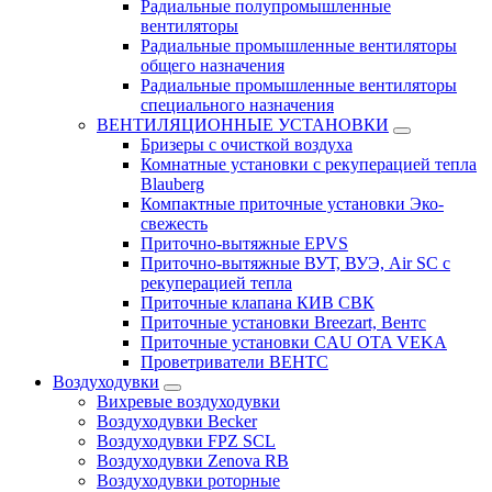
Радиальные полупромышленные
вентиляторы
Радиальные промышленные вентиляторы
общего назначения
Радиальные промышленные вентиляторы
специального назначения
ВЕНТИЛЯЦИОННЫЕ УСТАНОВКИ
Бризеры с очисткой воздуха
Комнатные установки с рекуперацией тепла
Blauberg
Компактные приточные установки Эко-
свежесть
Приточно-вытяжные EPVS
Приточно-вытяжные ВУТ, ВУЭ, Air SC с
рекуперацией тепла
Приточные клапана КИВ СВК
Приточные установки Breezart, Вентс
Приточные установки CAU OTA VEKA
Проветриватели ВЕНТС
Воздуходувки
Вихревые воздуходувки
Воздуходувки Becker
Воздуходувки FPZ SCL
Воздуходувки Zenova RB
Воздуходувки роторные