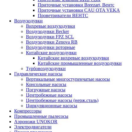
Приточные установки Breezart, Вентс
Приточные установки CAU OTA VEKA
Проветриватели ВЕНТС
Воздуходувки
Вихревые воздуходувки
Воздуходувки Becker
Воздуходувки FPZ SCL
Воздуходувки Zenova RB
Воздуходувки роторные
Китайские воздуходувки
Китайские вихревые воздуходувки
Китайские промышленные воздуходувки
Турбовоздуходувки
Гидравлические насосы
Вертикальные многоступенчатые насосы
Консольные насосы
Погружные насосы
Центробежные насосы
Центробежные насосы (нерж.сталь)
Циркуляционные насосы
Компрессоры
Промышленные пылесосы
Аэроножи UNOKOR
Электродвигатели