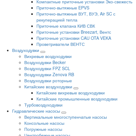
Компактные приточные установки Эко-свежесть
Приточно-вытяжные EPVS
Приточно-вытяжные ВУТ, ВУЭ, Air SC с
рекуперацией тепла
Приточные клапана КИВ СВК
Приточные установки Breezart, Вентс
Приточные установки CAU OTA VEKA
Проветриватели ВЕНТС
Воздуходувки
Вихревые воздуходувки
Воздуходувки Becker
Воздуходувки FPZ SCL
Воздуходувки Zenova RB
Воздуходувки роторные
Китайские воздуходувки
Китайские вихревые воздуходувки
Китайские промышленные воздуходувки
Турбовоздуходувки
Гидравлические насосы
Вертикальные многоступенчатые насосы
Консольные насосы
Погружные насосы
Центробежные насосы