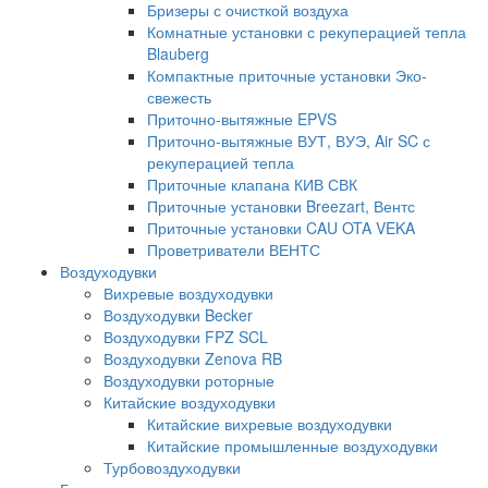
Бризеры с очисткой воздуха
Комнатные установки с рекуперацией тепла
Blauberg
Компактные приточные установки Эко-
свежесть
Приточно-вытяжные EPVS
Приточно-вытяжные ВУТ, ВУЭ, Air SC с
рекуперацией тепла
Приточные клапана КИВ СВК
Приточные установки Breezart, Вентс
Приточные установки CAU OTA VEKA
Проветриватели ВЕНТС
Воздуходувки
Вихревые воздуходувки
Воздуходувки Becker
Воздуходувки FPZ SCL
Воздуходувки Zenova RB
Воздуходувки роторные
Китайские воздуходувки
Китайские вихревые воздуходувки
Китайские промышленные воздуходувки
Турбовоздуходувки