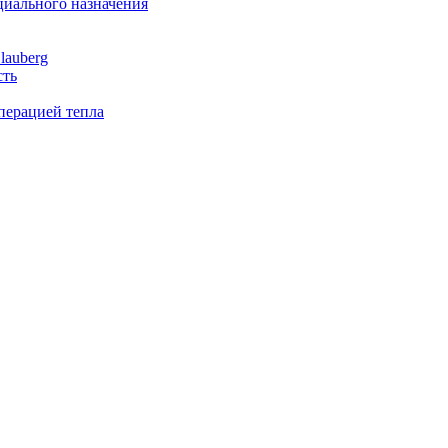
иального назначения
lauberg
сть
перацией тепла