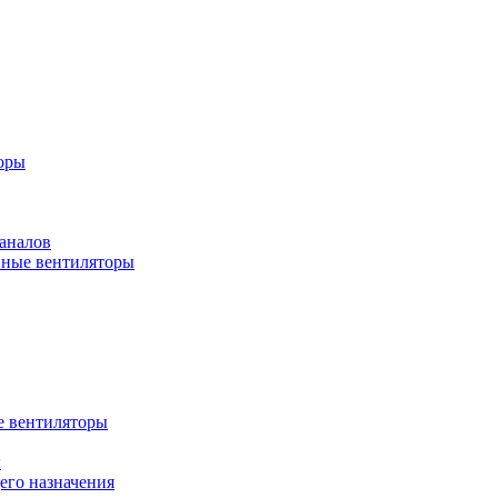
оры
аналов
ные вентиляторы
 вентиляторы
ы
го назначения