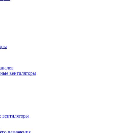
оры
аналов
ные вентиляторы
 вентиляторы
ы
го назначения