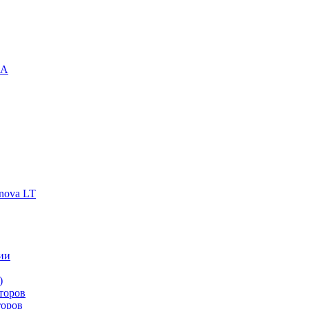
-A
nova LT
ии
)
торов
торов