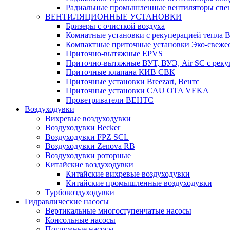
Радиальные промышленные вентиляторы спец
ВЕНТИЛЯЦИОННЫЕ УСТАНОВКИ
Бризеры с очисткой воздуха
Комнатные установки с рекуперацией тепла B
Компактные приточные установки Эко-свеже
Приточно-вытяжные EPVS
Приточно-вытяжные ВУТ, ВУЭ, Air SC с реку
Приточные клапана КИВ СВК
Приточные установки Breezart, Вентс
Приточные установки CAU OTA VEKA
Проветриватели ВЕНТС
Воздуходувки
Вихревые воздуходувки
Воздуходувки Becker
Воздуходувки FPZ SCL
Воздуходувки Zenova RB
Воздуходувки роторные
Китайские воздуходувки
Китайские вихревые воздуходувки
Китайские промышленные воздуходувки
Турбовоздуходувки
Гидравлические насосы
Вертикальные многоступенчатые насосы
Консольные насосы
Погружные насосы