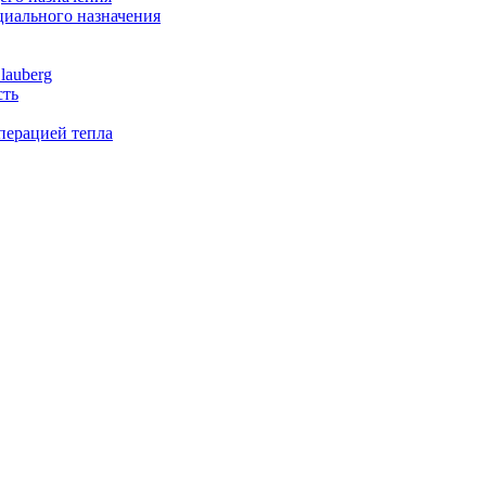
иального назначения
lauberg
сть
перацией тепла