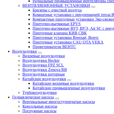
Радиальные промышленные вентиляторы спец
ВЕНТИЛЯЦИОННЫЕ УСТАНОВКИ
Бризеры с очисткой воздуха
Комнатные установки с рекуперацией тепла B
Компактные приточные установки Эко-свеже
Приточно-вытяжные EPVS
Приточно-вытяжные ВУТ, ВУЭ, Air SC с реку
Приточные клапана КИВ СВК
Приточные установки Breezart, Вентс
Приточные установки CAU OTA VEKA
Проветриватели ВЕНТС
Воздуходувки
Вихревые воздуходувки
Воздуходувки Becker
Воздуходувки FPZ SCL
Воздуходувки Zenova RB
Воздуходувки роторные
Китайские воздуходувки
Китайские вихревые воздуходувки
Китайские промышленные воздуходувки
Турбовоздуходувки
Гидравлические насосы
Вертикальные многоступенчатые насосы
Консольные насосы
Погружные насосы