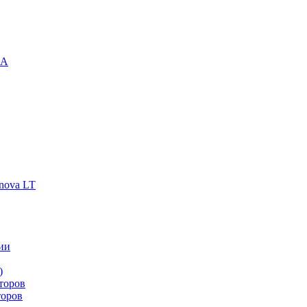
-A
nova LT
ии
)
торов
торов