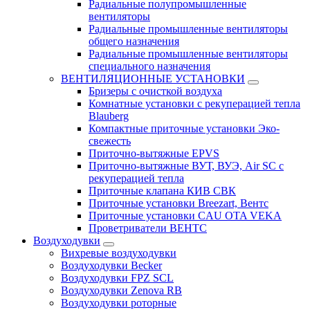
Радиальные полупромышленные
вентиляторы
Радиальные промышленные вентиляторы
общего назначения
Радиальные промышленные вентиляторы
специального назначения
ВЕНТИЛЯЦИОННЫЕ УСТАНОВКИ
Бризеры с очисткой воздуха
Комнатные установки с рекуперацией тепла
Blauberg
Компактные приточные установки Эко-
свежесть
Приточно-вытяжные EPVS
Приточно-вытяжные ВУТ, ВУЭ, Air SC с
рекуперацией тепла
Приточные клапана КИВ СВК
Приточные установки Breezart, Вентс
Приточные установки CAU OTA VEKA
Проветриватели ВЕНТС
Воздуходувки
Вихревые воздуходувки
Воздуходувки Becker
Воздуходувки FPZ SCL
Воздуходувки Zenova RB
Воздуходувки роторные