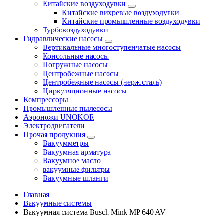
Китайские воздуходувки
Китайские вихревые воздуходувки
Китайские промышленные воздуходувки
Турбовоздуходувки
Гидравлические насосы
Вертикальные многоступенчатые насосы
Консольные насосы
Погружные насосы
Центробежные насосы
Центробежные насосы (нерж.сталь)
Циркуляционные насосы
Компрессоры
Промышленные пылесосы
Аэроножи UNOKOR
Электродвигатели
Прочая продукция
Вакуумметры
Вакуумная арматура
Вакуумное масло
вакуумные фильтры
Вакуумные шланги
Главная
Вакуумные системы
Вакуумная система Busch Mink MP 640 AV