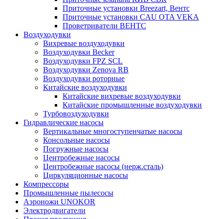
Приточные установки Breezart, Вентс
Приточные установки CAU OTA VEKA
Проветриватели ВЕНТС
Воздуходувки
Вихревые воздуходувки
Воздуходувки Becker
Воздуходувки FPZ SCL
Воздуходувки Zenova RB
Воздуходувки роторные
Китайские воздуходувки
Китайские вихревые воздуходувки
Китайские промышленные воздуходувки
Турбовоздуходувки
Гидравлические насосы
Вертикальные многоступенчатые насосы
Консольные насосы
Погружные насосы
Центробежные насосы
Центробежные насосы (нерж.сталь)
Циркуляционные насосы
Компрессоры
Промышленные пылесосы
Аэроножи UNOKOR
Электродвигатели