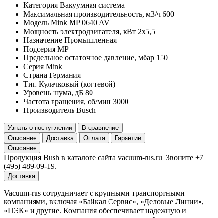
Категория
Вакуумная система
Максимальная производительность, м3/ч
600
Модель
Mink MP 0640 AV
Мощность электродвигателя, кВт
2x5,5
Назначение
Промышленная
Подсерия
MP
Предельное остаточное давление, мбар
150
Серия
Mink
Страна
Германия
Тип
Кулачковый (когтевой)
Уровень шума, дБ
80
Частота вращения, об/мин
3000
Производитель
Busch
Узнать о поступлении
В сравнение
Описание
Доставка
Оплата
Гарантии
Описание
Продукция Bush в каталоге сайта vacuum-rus.ru. Звоните +7
(495) 489-09-19.
Доставка
Vacuum-rus сотрудничает с крупными транспортными
компаниями, включая «Байкал Сервис», «Деловые Линии»,
«ПЭК» и другие. Компания обеспечивает надежную и