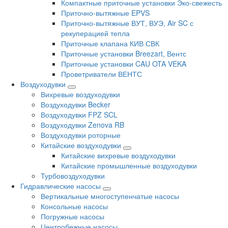
Компактные приточные установки Эко-свежесть
Приточно-вытяжные EPVS
Приточно-вытяжные ВУТ, ВУЭ, Air SC с
рекуперацией тепла
Приточные клапана КИВ СВК
Приточные установки Breezart, Вентс
Приточные установки CAU OTA VEKA
Проветриватели ВЕНТС
Воздуходувки
Вихревые воздуходувки
Воздуходувки Becker
Воздуходувки FPZ SCL
Воздуходувки Zenova RB
Воздуходувки роторные
Китайские воздуходувки
Китайские вихревые воздуходувки
Китайские промышленные воздуходувки
Турбовоздуходувки
Гидравлические насосы
Вертикальные многоступенчатые насосы
Консольные насосы
Погружные насосы
Центробежные насосы