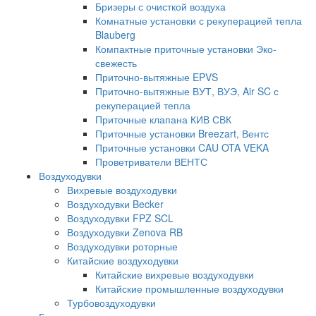
Бризеры с очисткой воздуха
Комнатные установки с рекуперацией тепла
Blauberg
Компактные приточные установки Эко-
свежесть
Приточно-вытяжные EPVS
Приточно-вытяжные ВУТ, ВУЭ, Air SC с
рекуперацией тепла
Приточные клапана КИВ СВК
Приточные установки Breezart, Вентс
Приточные установки CAU OTA VEKA
Проветриватели ВЕНТС
Воздуходувки
Вихревые воздуходувки
Воздуходувки Becker
Воздуходувки FPZ SCL
Воздуходувки Zenova RB
Воздуходувки роторные
Китайские воздуходувки
Китайские вихревые воздуходувки
Китайские промышленные воздуходувки
Турбовоздуходувки