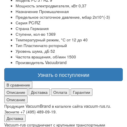
Модель
PC 3 / RZ 9
Мощность электродвигателя, кВт
0,37
Назначение
Промышленная
Предельное остаточное давление, мбар
2x10^(-3)
Серия
PC/RZ
Страна
Германия
Ступени, кол-во
1369
Температурный режим, °С
от 12 до 40
Тип
Пластинчато-роторный
Уровень шума, дБ
52
Частота вращения, об/мин
1500
Производитель
Vacuubrand
Узнать о поступлении
В сравнение
Описание
Доставка
Оплата
Гарантии
Описание
Продукция VacuumBrand в каталоге сайта vacuum-rus.ru.
Звоните +7 (495) 489-09-19.
Доставка
Vacuum-rus сотрудничает с крупными транспортными