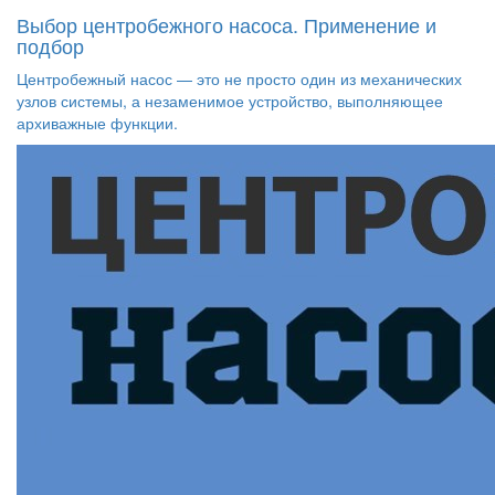
Выбор центробежного насоса. Применение и
подбор
Центробежный насос — это не просто один из механических
узлов системы, а незаменимое устройство, выполняющее
архиважные функции.