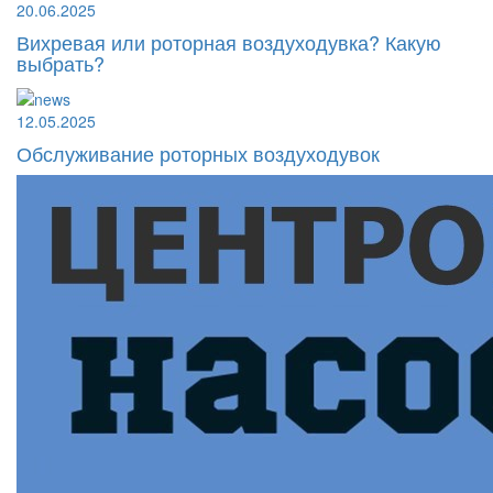
20.06.2025
Вихревая или роторная воздуходувка? Какую
выбрать?
12.05.2025
Обслуживание роторных воздуходувок