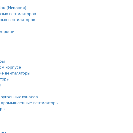
lau (Испания)
зных вентиляторов
зных вентиляторов
корости
оры
ом корпусе
ие вентиляторы
яторы
ы
оугольных каналов
 промышленные вентиляторы
оры
оры