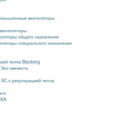
омышленные вентиляторы
вентиляторы
иляторы общего назначения
ляторы специального назначения
ией тепла Blauberg
 Эко-свежесть
 SC с рекуперацией тепла
нтс
EKA