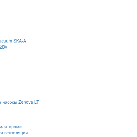
Vacuum SKA-A
 2BV
е насосы Zenova LT
тиляторами
ки вентиляции