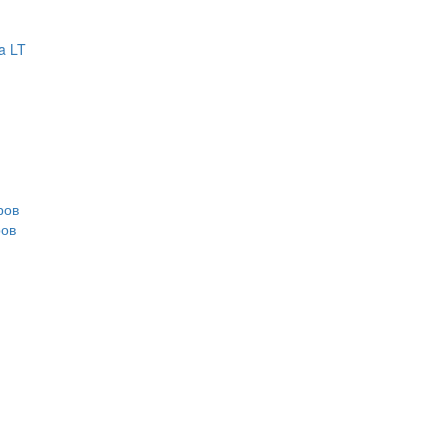
a LT
ров
ров