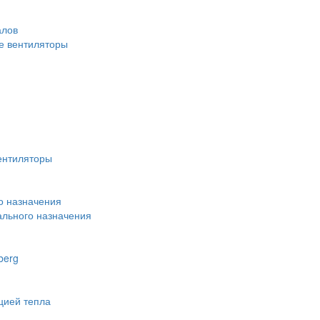
алов
 вентиляторы
ентиляторы
о назначения
льного назначения
berg
цией тепла