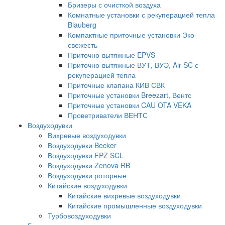
Бризеры с очисткой воздуха
Комнатные установки с рекуперацией тепла
Blauberg
Компактные приточные установки Эко-
свежесть
Приточно-вытяжные EPVS
Приточно-вытяжные ВУТ, ВУЭ, Air SC с
рекуперацией тепла
Приточные клапана КИВ СВК
Приточные установки Breezart, Вентс
Приточные установки CAU OTA VEKA
Проветриватели ВЕНТС
Воздуходувки
Вихревые воздуходувки
Воздуходувки Becker
Воздуходувки FPZ SCL
Воздуходувки Zenova RB
Воздуходувки роторные
Китайские воздуходувки
Китайские вихревые воздуходувки
Китайские промышленные воздуходувки
Турбовоздуходувки