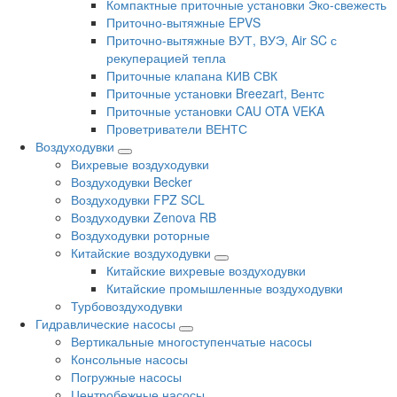
Компактные приточные установки Эко-свежесть
Приточно-вытяжные EPVS
Приточно-вытяжные ВУТ, ВУЭ, Air SC с
рекуперацией тепла
Приточные клапана КИВ СВК
Приточные установки Breezart, Вентс
Приточные установки CAU OTA VEKA
Проветриватели ВЕНТС
Воздуходувки
Вихревые воздуходувки
Воздуходувки Becker
Воздуходувки FPZ SCL
Воздуходувки Zenova RB
Воздуходувки роторные
Китайские воздуходувки
Китайские вихревые воздуходувки
Китайские промышленные воздуходувки
Турбовоздуходувки
Гидравлические насосы
Вертикальные многоступенчатые насосы
Консольные насосы
Погружные насосы
Центробежные насосы