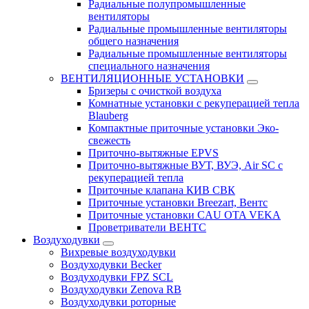
Радиальные полупромышленные
вентиляторы
Радиальные промышленные вентиляторы
общего назначения
Радиальные промышленные вентиляторы
специального назначения
ВЕНТИЛЯЦИОННЫЕ УСТАНОВКИ
Бризеры с очисткой воздуха
Комнатные установки с рекуперацией тепла
Blauberg
Компактные приточные установки Эко-
свежесть
Приточно-вытяжные EPVS
Приточно-вытяжные ВУТ, ВУЭ, Air SC с
рекуперацией тепла
Приточные клапана КИВ СВК
Приточные установки Breezart, Вентс
Приточные установки CAU OTA VEKA
Проветриватели ВЕНТС
Воздуходувки
Вихревые воздуходувки
Воздуходувки Becker
Воздуходувки FPZ SCL
Воздуходувки Zenova RB
Воздуходувки роторные