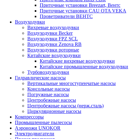
Приточные установки Breezart, Вентс
Приточные установки CAU OTA VEKA
Проветриватели ВЕНТС
Воздуходувки
Вихревые воздуходувки
Воздуходувки Becker
Воздуходувки FPZ SCL
Воздуходувки Zenova RB
Воздуходувки роторные
Китайские воздуходувки
Китайские вихревые воздуходувки
Китайские промышленные воздуходувки
Турбовоздуходувки
Гидравлические насосы
Вертикальные многоступенчатые насосы
Консольные насосы
Погружные насосы
Центробежные насосы
Центробежные насосы (нерж.сталь)
Циркуляционные насосы
Компрессоры
Промышленные пылесосы
Аэроножи UNOKOR
Электродвигатели