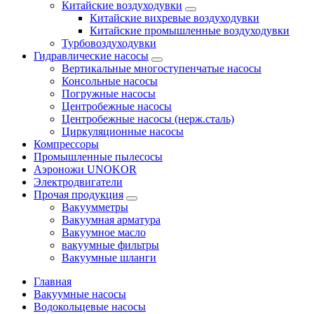
Китайские воздуходувки
Китайские вихревые воздуходувки
Китайские промышленные воздуходувки
Турбовоздуходувки
Гидравлические насосы
Вертикальные многоступенчатые насосы
Консольные насосы
Погружные насосы
Центробежные насосы
Центробежные насосы (нерж.сталь)
Циркуляционные насосы
Компрессоры
Промышленные пылесосы
Аэроножи UNOKOR
Электродвигатели
Прочая продукция
Вакуумметры
Вакуумная арматура
Вакуумное масло
вакуумные фильтры
Вакуумные шланги
Главная
Вакуумные насосы
Водокольцевые насосы