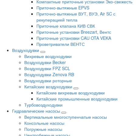
Компактные приточные установки Эко-свежесть
Приточно-вытяжные EPVS
Приточно-вытяжные ВУТ, ВУЭ, Air SC с
рекуперацией тепла
Приточные клапана КИВ СВК
Приточные установки Breezart, Вентс
Приточные установки CAU OTA VEKA
Проветриватели ВЕНТС
Воздуходувки
Вихревые воздуходувки
Воздуходувки Becker
Воздуходувки FPZ SCL
Воздуходувки Zenova RB
Воздуходувки роторные
Китайские воздуходувки
Китайские вихревые воздуходувки
Китайские промышленные воздуходувки
Турбовоздуходувки
Гидравлические насосы
Вертикальные многоступенчатые насосы
Консольные насосы
Погружные насосы
Центробежные насосы