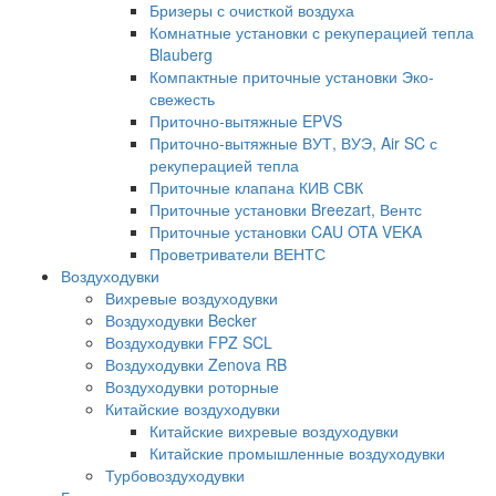
Бризеры с очисткой воздуха
Комнатные установки с рекуперацией тепла
Blauberg
Компактные приточные установки Эко-
свежесть
Приточно-вытяжные EPVS
Приточно-вытяжные ВУТ, ВУЭ, Air SC с
рекуперацией тепла
Приточные клапана КИВ СВК
Приточные установки Breezart, Вентс
Приточные установки CAU OTA VEKA
Проветриватели ВЕНТС
Воздуходувки
Вихревые воздуходувки
Воздуходувки Becker
Воздуходувки FPZ SCL
Воздуходувки Zenova RB
Воздуходувки роторные
Китайские воздуходувки
Китайские вихревые воздуходувки
Китайские промышленные воздуходувки
Турбовоздуходувки