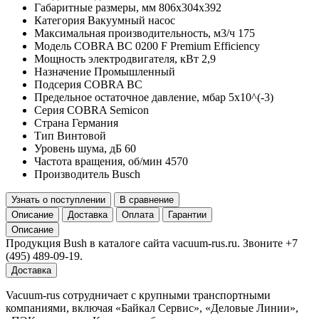
Габаритные размеры, мм
806x304x392
Категория
Вакуумный насос
Максимальная производительность, м3/ч
175
Модель
COBRA BC 0200 F Premium Efficiency
Мощность электродвигателя, кВт
2,9
Назначение
Промышленный
Подсерия
COBRA BC
Предельное остаточное давление, мбар
5x10^(-3)
Серия
COBRA Semicon
Страна
Германия
Тип
Винтовой
Уровень шума, дБ
60
Частота вращения, об/мин
4570
Производитель
Busch
Узнать о поступлении
В сравнение
Описание
Доставка
Оплата
Гарантии
Описание
Продукция Bush в каталоге сайта vacuum-rus.ru. Звоните +7
(495) 489-09-19.
Доставка
Vacuum-rus сотрудничает с крупными транспортными
компаниями, включая «Байкал Сервис», «Деловые Линии»,