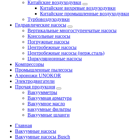
Китайские воздуходувки
Китайские вихревые воздуходувки
Китайские промышленные воздуходувки
Турбовоздуходувки
Гидравлические насосы
Вертикальные многоступенчатые насосы
Консольные насосы
Погружные насосы
Центробежные насосы
Центробежные насосы (нерж.сталь)
Циркуляционные насосы
Компрессоры
Промышленные пылесосы
Аэроножи UNOKOR
Электродвигатели
Прочая продукция
Вакуумметры
Вакуумная арматура
Вакуумное масло
вакуумные фильтры
Вакуумные шланги
Главная
Вакуумные насосы
Вакуумные насосы Busch