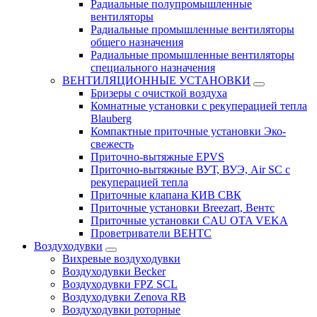
Радиальные полупромышленные
вентиляторы
Радиальные промышленные вентиляторы
общего назначения
Радиальные промышленные вентиляторы
специального назначения
ВЕНТИЛЯЦИОННЫЕ УСТАНОВКИ
Бризеры с очисткой воздуха
Комнатные установки с рекуперацией тепла
Blauberg
Компактные приточные установки Эко-
свежесть
Приточно-вытяжные EPVS
Приточно-вытяжные ВУТ, ВУЭ, Air SC с
рекуперацией тепла
Приточные клапана КИВ СВК
Приточные установки Breezart, Вентс
Приточные установки CAU OTA VEKA
Проветриватели ВЕНТС
Воздуходувки
Вихревые воздуходувки
Воздуходувки Becker
Воздуходувки FPZ SCL
Воздуходувки Zenova RB
Воздуходувки роторные