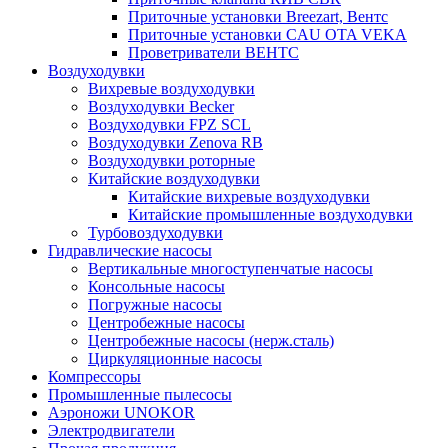
Приточные установки Breezart, Вентс
Приточные установки CAU OTA VEKA
Проветриватели ВЕНТС
Воздуходувки
Вихревые воздуходувки
Воздуходувки Becker
Воздуходувки FPZ SCL
Воздуходувки Zenova RB
Воздуходувки роторные
Китайские воздуходувки
Китайские вихревые воздуходувки
Китайские промышленные воздуходувки
Турбовоздуходувки
Гидравлические насосы
Вертикальные многоступенчатые насосы
Консольные насосы
Погружные насосы
Центробежные насосы
Центробежные насосы (нерж.сталь)
Циркуляционные насосы
Компрессоры
Промышленные пылесосы
Аэроножи UNOKOR
Электродвигатели