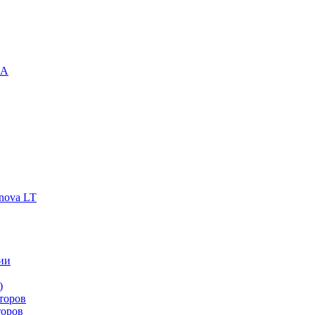
-A
nova LT
ии
)
торов
торов