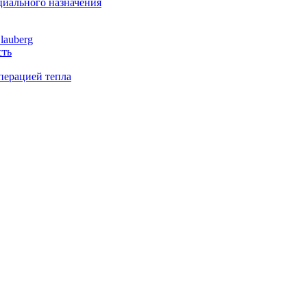
иального назначения
lauberg
сть
перацией тепла