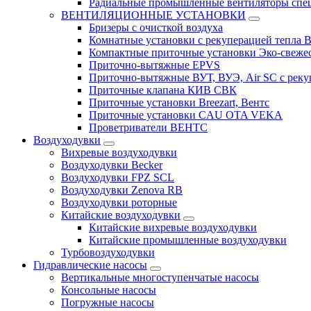
Радиальные промышленные вентиляторы спец
ВЕНТИЛЯЦИОННЫЕ УСТАНОВКИ
Бризеры с очисткой воздуха
Комнатные установки с рекуперацией тепла B
Компактные приточные установки Эко-свеже
Приточно-вытяжные EPVS
Приточно-вытяжные ВУТ, ВУЭ, Air SC с реку
Приточные клапана КИВ СВК
Приточные установки Breezart, Вентс
Приточные установки CAU OTA VEKA
Проветриватели ВЕНТС
Воздуходувки
Вихревые воздуходувки
Воздуходувки Becker
Воздуходувки FPZ SCL
Воздуходувки Zenova RB
Воздуходувки роторные
Китайские воздуходувки
Китайские вихревые воздуходувки
Китайские промышленные воздуходувки
Турбовоздуходувки
Гидравлические насосы
Вертикальные многоступенчатые насосы
Консольные насосы
Погружные насосы