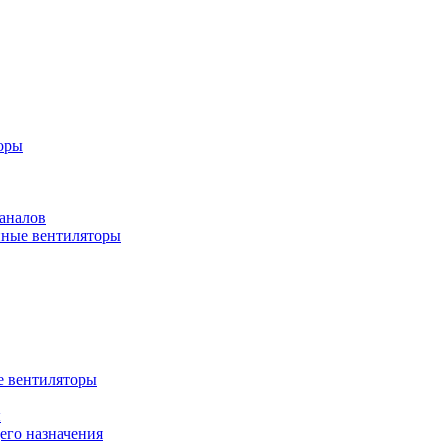
оры
аналов
ные вентиляторы
 вентиляторы
ы
го назначения