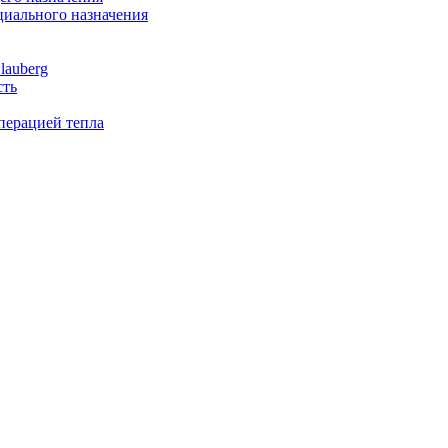
иального назначения
lauberg
сть
перацией тепла