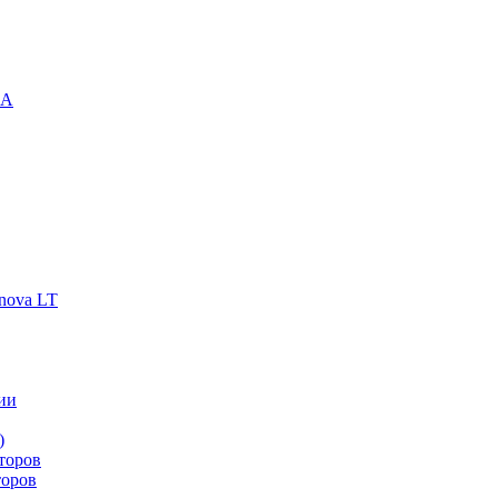
-A
nova LT
ии
)
торов
торов