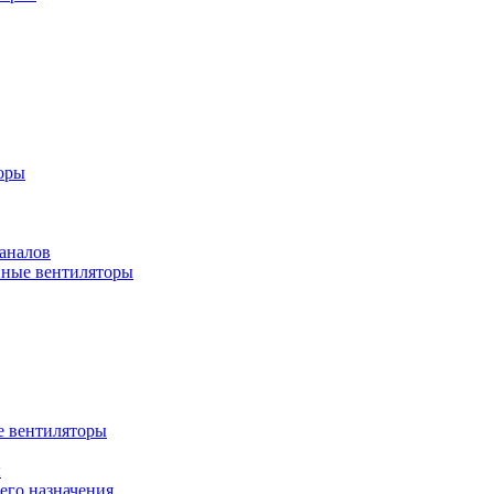
оры
аналов
ные вентиляторы
 вентиляторы
ы
го назначения