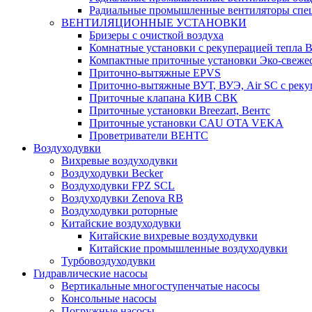
Радиальные промышленные вентиляторы спец
ВЕНТИЛЯЦИОННЫЕ УСТАНОВКИ
Бризеры с очисткой воздуха
Комнатные установки с рекуперацией тепла B
Компактные приточные установки Эко-свеже
Приточно-вытяжные EPVS
Приточно-вытяжные ВУТ, ВУЭ, Air SC с реку
Приточные клапана КИВ СВК
Приточные установки Breezart, Вентс
Приточные установки CAU OTA VEKA
Проветриватели ВЕНТС
Воздуходувки
Вихревые воздуходувки
Воздуходувки Becker
Воздуходувки FPZ SCL
Воздуходувки Zenova RB
Воздуходувки роторные
Китайские воздуходувки
Китайские вихревые воздуходувки
Китайские промышленные воздуходувки
Турбовоздуходувки
Гидравлические насосы
Вертикальные многоступенчатые насосы
Консольные насосы
Погружные насосы