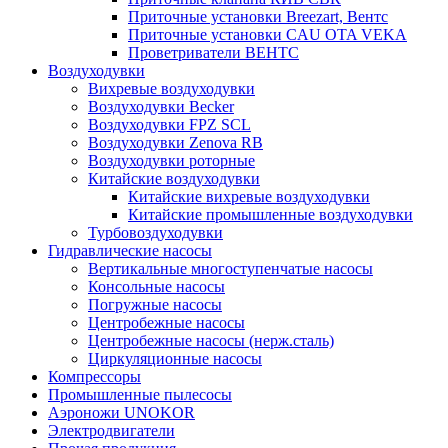
Приточные установки Breezart, Вентс
Приточные установки CAU OTA VEKA
Проветриватели ВЕНТС
Воздуходувки
Вихревые воздуходувки
Воздуходувки Becker
Воздуходувки FPZ SCL
Воздуходувки Zenova RB
Воздуходувки роторные
Китайские воздуходувки
Китайские вихревые воздуходувки
Китайские промышленные воздуходувки
Турбовоздуходувки
Гидравлические насосы
Вертикальные многоступенчатые насосы
Консольные насосы
Погружные насосы
Центробежные насосы
Центробежные насосы (нерж.сталь)
Циркуляционные насосы
Компрессоры
Промышленные пылесосы
Аэроножи UNOKOR
Электродвигатели