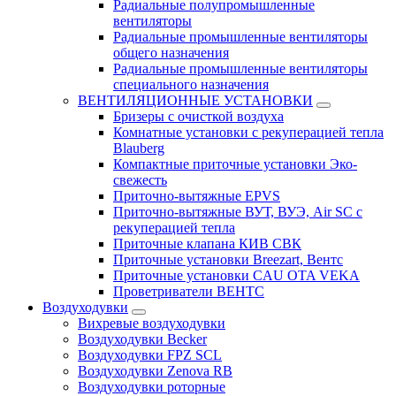
Радиальные полупромышленные
вентиляторы
Радиальные промышленные вентиляторы
общего назначения
Радиальные промышленные вентиляторы
специального назначения
ВЕНТИЛЯЦИОННЫЕ УСТАНОВКИ
Бризеры с очисткой воздуха
Комнатные установки с рекуперацией тепла
Blauberg
Компактные приточные установки Эко-
свежесть
Приточно-вытяжные EPVS
Приточно-вытяжные ВУТ, ВУЭ, Air SC с
рекуперацией тепла
Приточные клапана КИВ СВК
Приточные установки Breezart, Вентс
Приточные установки CAU OTA VEKA
Проветриватели ВЕНТС
Воздуходувки
Вихревые воздуходувки
Воздуходувки Becker
Воздуходувки FPZ SCL
Воздуходувки Zenova RB
Воздуходувки роторные