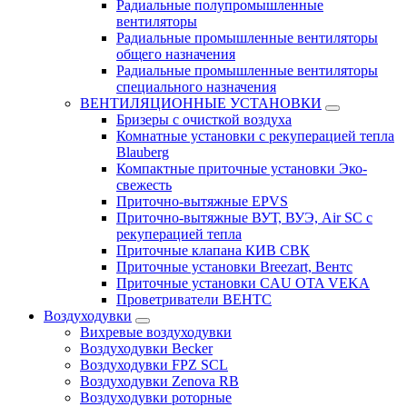
Радиальные полупромышленные
вентиляторы
Радиальные промышленные вентиляторы
общего назначения
Радиальные промышленные вентиляторы
специального назначения
ВЕНТИЛЯЦИОННЫЕ УСТАНОВКИ
Бризеры с очисткой воздуха
Комнатные установки с рекуперацией тепла
Blauberg
Компактные приточные установки Эко-
свежесть
Приточно-вытяжные EPVS
Приточно-вытяжные ВУТ, ВУЭ, Air SC с
рекуперацией тепла
Приточные клапана КИВ СВК
Приточные установки Breezart, Вентс
Приточные установки CAU OTA VEKA
Проветриватели ВЕНТС
Воздуходувки
Вихревые воздуходувки
Воздуходувки Becker
Воздуходувки FPZ SCL
Воздуходувки Zenova RB
Воздуходувки роторные