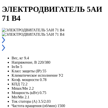
ЭЛЕКТРОДВИГАТЕЛЬ 5АИ
71 В4
Вес, кг
9.4
Напряжение, В
220/380
Iп/Iн
5
Класс защиты (IP)
55
Климатическое исполнение
У2
Коэф. мощности
0.78
КПД
72.2
Мmax/Мн
2.2
Мощность (кВт)
0.75
Мп/Мн
2.1
Ток статора (А)
3.5/2.03
Частота вращения (об/мин)
1500