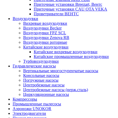
Приточные установки Breezart, Вентс
Приточные установки CAU OTA VEKA
Проветриватели ВЕНТС
Воздуходувки
Вихревые воздуходувки
Воздуходувки Becker
Воздуходувки FPZ SCL
Воздуходувки Zenova RB
Воздуходувки роторные
Китайские воздуходувки
Китайские вихревые воздуходувки
Китайские промышленные воздуходувки
Турбовоздуходувки
Гидравлические насосы
Вертикальные многоступенчатые насосы
Консольные насосы
Погружные насосы
Центробежные насосы
Центробежные насосы (нерж.сталь)
Циркуляционные насосы
Компрессоры
Промышленные пылесосы
Аэроножи UNOKOR
Электродвигатели