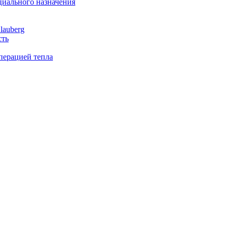
иального назначения
lauberg
сть
перацией тепла