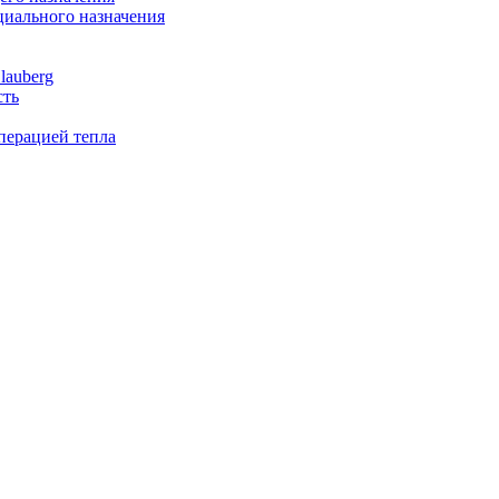
иального назначения
lauberg
сть
перацией тепла