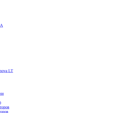
-A
nova LT
ии
)
торов
торов