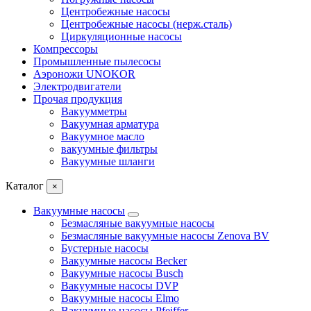
Центробежные насосы
Центробежные насосы (нерж.сталь)
Циркуляционные насосы
Компрессоры
Промышленные пылесосы
Аэроножи UNOKOR
Электродвигатели
Прочая продукция
Вакуумметры
Вакуумная арматура
Вакуумное масло
вакуумные фильтры
Вакуумные шланги
Каталог
×
Вакуумные насосы
Безмасляные вакуумные насосы
Безмасляные вакуумные насосы Zenova BV
Бустерные насосы
Вакуумные насосы Becker
Вакуумные насосы Busch
Вакуумные насосы DVP
Вакуумные насосы Elmo
Вакуумные насосы Pfeiffer