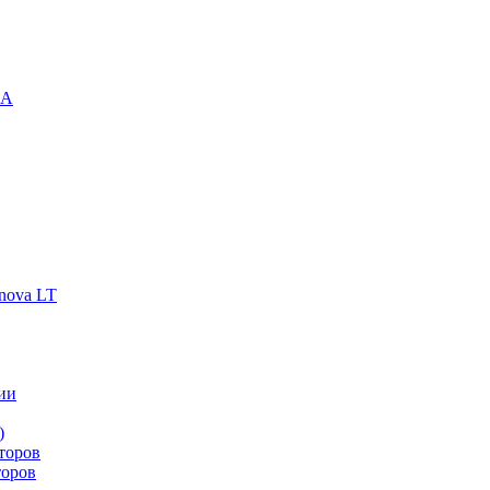
-A
nova LT
ии
)
торов
торов