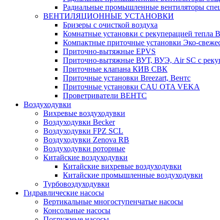
Радиальные промышленные вентиляторы спец
ВЕНТИЛЯЦИОННЫЕ УСТАНОВКИ
Бризеры с очисткой воздуха
Комнатные установки с рекуперацией тепла B
Компактные приточные установки Эко-свеже
Приточно-вытяжные EPVS
Приточно-вытяжные ВУТ, ВУЭ, Air SC с реку
Приточные клапана КИВ СВК
Приточные установки Breezart, Вентс
Приточные установки CAU OTA VEKA
Проветриватели ВЕНТС
Воздуходувки
Вихревые воздуходувки
Воздуходувки Becker
Воздуходувки FPZ SCL
Воздуходувки Zenova RB
Воздуходувки роторные
Китайские воздуходувки
Китайские вихревые воздуходувки
Китайские промышленные воздуходувки
Турбовоздуходувки
Гидравлические насосы
Вертикальные многоступенчатые насосы
Консольные насосы
Погружные насосы