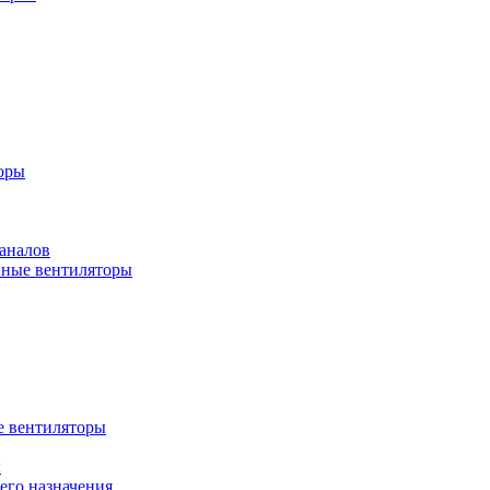
оры
аналов
ные вентиляторы
 вентиляторы
ы
го назначения