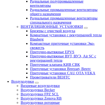
Радиальные полупромышленные
вентиляторы
Радиальные промышленные вентиляторы
общего назначения
Радиальные промышленные вентиляторы
специального назначения
ВЕНТИЛЯЦИОННЫЕ УСТАНОВКИ
Бризеры с очисткой воздуха
Комнатные установки с рекуперацией тепла
Blauberg
Компактные приточные установки Эко-
свежесть
Приточно-вытяжные EPVS
Приточно-вытяжные ВУТ, ВУЭ, Air SC с
рекуперацией тепла
Приточные клапана КИВ СВК
Приточные установки Breezart, Вентс
Приточные установки CAU OTA VEKA
Проветриватели ВЕНТС
Воздуходувки
Вихревые воздуходувки
Воздуходувки Becker
Воздуходувки FPZ SCL
Воздуходувки Zenova RB
Воздуходувки роторные