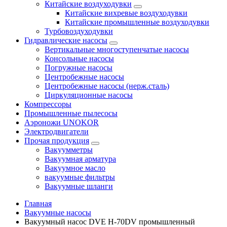
Китайские воздуходувки
Китайские вихревые воздуходувки
Китайские промышленные воздуходувки
Турбовоздуходувки
Гидравлические насосы
Вертикальные многоступенчатые насосы
Консольные насосы
Погружные насосы
Центробежные насосы
Центробежные насосы (нерж.сталь)
Циркуляционные насосы
Компрессоры
Промышленные пылесосы
Аэроножи UNOKOR
Электродвигатели
Прочая продукция
Вакуумметры
Вакуумная арматура
Вакуумное масло
вакуумные фильтры
Вакуумные шланги
Главная
Вакуумные насосы
Вакуумный насос DVE H-70DV промышленный