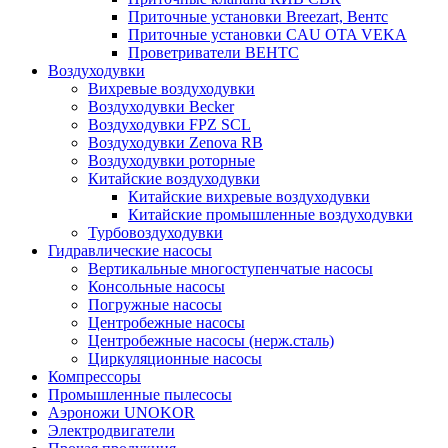
Приточные установки Breezart, Вентс
Приточные установки CAU OTA VEKA
Проветриватели ВЕНТС
Воздуходувки
Вихревые воздуходувки
Воздуходувки Becker
Воздуходувки FPZ SCL
Воздуходувки Zenova RB
Воздуходувки роторные
Китайские воздуходувки
Китайские вихревые воздуходувки
Китайские промышленные воздуходувки
Турбовоздуходувки
Гидравлические насосы
Вертикальные многоступенчатые насосы
Консольные насосы
Погружные насосы
Центробежные насосы
Центробежные насосы (нерж.сталь)
Циркуляционные насосы
Компрессоры
Промышленные пылесосы
Аэроножи UNOKOR
Электродвигатели