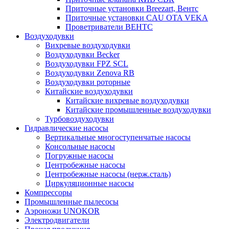
Приточные установки Breezart, Вентс
Приточные установки CAU OTA VEKA
Проветриватели ВЕНТС
Воздуходувки
Вихревые воздуходувки
Воздуходувки Becker
Воздуходувки FPZ SCL
Воздуходувки Zenova RB
Воздуходувки роторные
Китайские воздуходувки
Китайские вихревые воздуходувки
Китайские промышленные воздуходувки
Турбовоздуходувки
Гидравлические насосы
Вертикальные многоступенчатые насосы
Консольные насосы
Погружные насосы
Центробежные насосы
Центробежные насосы (нерж.сталь)
Циркуляционные насосы
Компрессоры
Промышленные пылесосы
Аэроножи UNOKOR
Электродвигатели