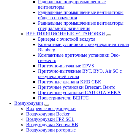
Радиальные полупромышленные
вентиляторы
Радиальные промышленные вентиляторы
общего назначения
Радиальные промышленные вентиляторы
специального назначения
ВЕНТИЛЯЦИОННЫЕ УСТАНОВКИ
Бризеры с очисткой воздуха
Комнатные установки с рекуперацией тепла
Blauberg
Компактные приточные установки Эко-
свежесть
Приточно-вытяжные EPVS
Приточно-вытяжные ВУТ, ВУЭ, Air SC с
рекуперацией тепла
Приточные клапана КИВ СВК
Приточные установки Breezart, Вентс
Приточные установки CAU OTA VEKA
Проветриватели ВЕНТС
Воздуходувки
Вихревые воздуходувки
Воздуходувки Becker
Воздуходувки FPZ SCL
Воздуходувки Zenova RB
Воздуходувки роторные