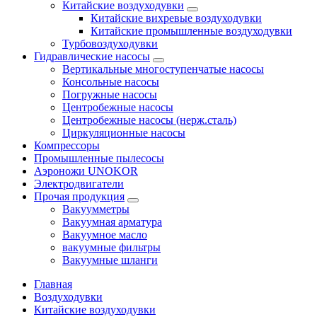
Китайские воздуходувки
Китайские вихревые воздуходувки
Китайские промышленные воздуходувки
Турбовоздуходувки
Гидравлические насосы
Вертикальные многоступенчатые насосы
Консольные насосы
Погружные насосы
Центробежные насосы
Центробежные насосы (нерж.сталь)
Циркуляционные насосы
Компрессоры
Промышленные пылесосы
Аэроножи UNOKOR
Электродвигатели
Прочая продукция
Вакуумметры
Вакуумная арматура
Вакуумное масло
вакуумные фильтры
Вакуумные шланги
Главная
Воздуходувки
Китайские воздуходувки