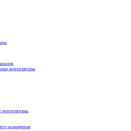
оры
аналов
ные вентиляторы
 вентиляторы
ы
го назначения