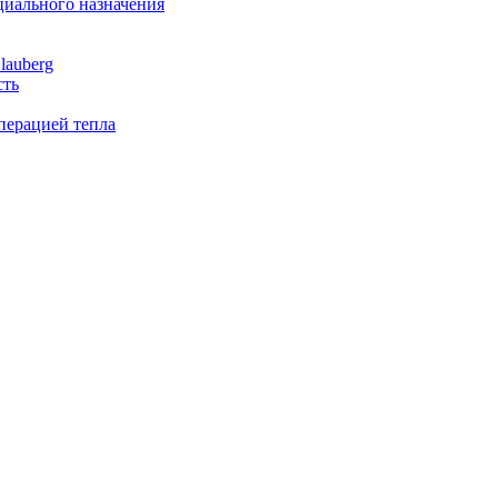
иального назначения
lauberg
сть
перацией тепла