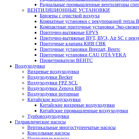
Радиальные промышленные вентиляторы спец
ВЕНТИЛЯЦИОННЫЕ УСТАНОВКИ
Бризеры с очисткой воздуха
Комнатные установки с рекуперацией тепла B
Компактные приточные установки Эко-свеже
Приточно-вытяжные EPVS
Приточно-вытяжные ВУТ, ВУЭ, Air SC с реку
Приточные клапана КИВ СВК
Приточные установки Breezart, Вентс
Приточные установки CAU OTA VEKA
Проветриватели ВЕНТС
Воздуходувки
Вихревые воздуходувки
Воздуходувки Becker
Воздуходувки FPZ SCL
Воздуходувки Zenova RB
Воздуходувки роторные
Китайские воздуходувки
Китайские вихревые воздуходувки
Китайские промышленные воздуходувки
Турбовоздуходувки
Гидравлические насосы
Вертикальные многоступенчатые насосы
Консольные насосы
Погружные насосы