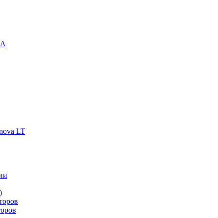
-A
nova LT
ии
)
торов
торов