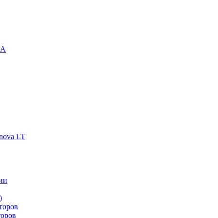
-A
nova LT
ии
)
торов
торов