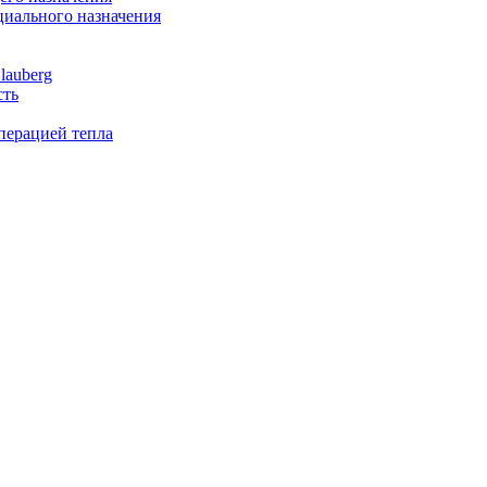
иального назначения
lauberg
сть
перацией тепла