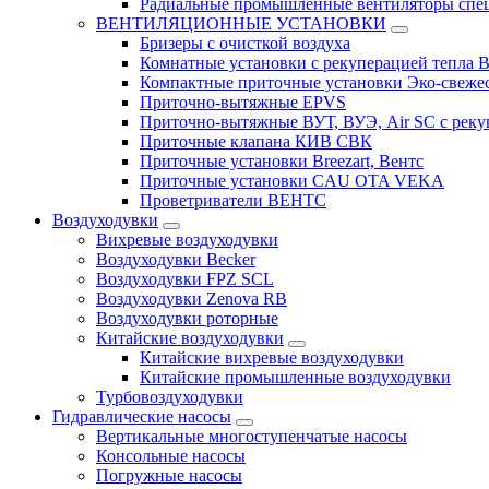
Радиальные промышленные вентиляторы спец
ВЕНТИЛЯЦИОННЫЕ УСТАНОВКИ
Бризеры с очисткой воздуха
Комнатные установки с рекуперацией тепла B
Компактные приточные установки Эко-свеже
Приточно-вытяжные EPVS
Приточно-вытяжные ВУТ, ВУЭ, Air SC с реку
Приточные клапана КИВ СВК
Приточные установки Breezart, Вентс
Приточные установки CAU OTA VEKA
Проветриватели ВЕНТС
Воздуходувки
Вихревые воздуходувки
Воздуходувки Becker
Воздуходувки FPZ SCL
Воздуходувки Zenova RB
Воздуходувки роторные
Китайские воздуходувки
Китайские вихревые воздуходувки
Китайские промышленные воздуходувки
Турбовоздуходувки
Гидравлические насосы
Вертикальные многоступенчатые насосы
Консольные насосы
Погружные насосы