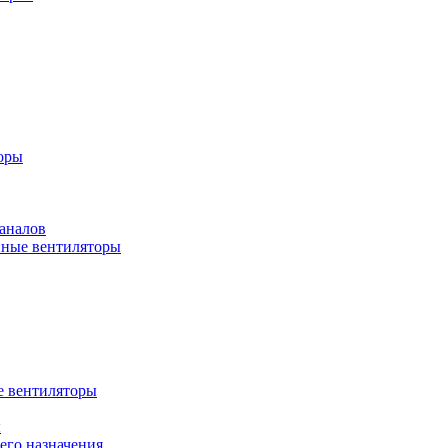
оры
аналов
ные вентиляторы
 вентиляторы
ы
го назначения