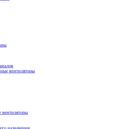
оры
аналов
ные вентиляторы
 вентиляторы
ы
го назначения