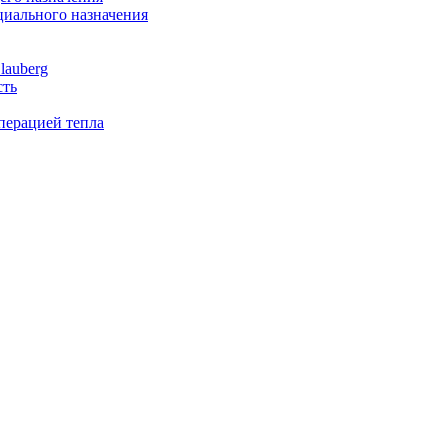
иального назначения
lauberg
сть
перацией тепла