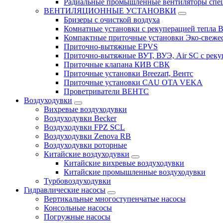
Радиальные промышленные вентиляторы спец
ВЕНТИЛЯЦИОННЫЕ УСТАНОВКИ
Бризеры с очисткой воздуха
Комнатные установки с рекуперацией тепла B
Компактные приточные установки Эко-свеже
Приточно-вытяжные EPVS
Приточно-вытяжные ВУТ, ВУЭ, Air SC с реку
Приточные клапана КИВ СВК
Приточные установки Breezart, Вентс
Приточные установки CAU OTA VEKA
Проветриватели ВЕНТС
Воздуходувки
Вихревые воздуходувки
Воздуходувки Becker
Воздуходувки FPZ SCL
Воздуходувки Zenova RB
Воздуходувки роторные
Китайские воздуходувки
Китайские вихревые воздуходувки
Китайские промышленные воздуходувки
Турбовоздуходувки
Гидравлические насосы
Вертикальные многоступенчатые насосы
Консольные насосы
Погружные насосы