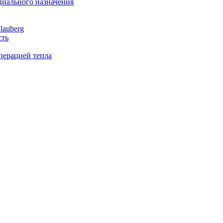
иального назначения
lauberg
сть
перацией тепла