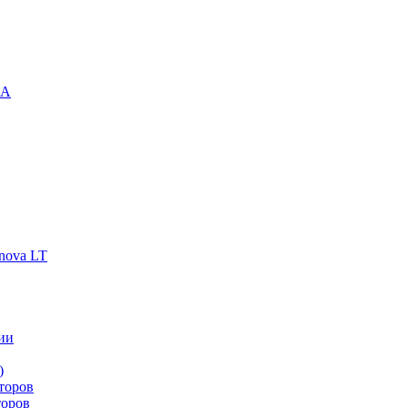
-A
nova LT
ии
)
торов
торов