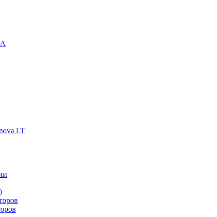
-A
nova LT
ии
)
торов
торов