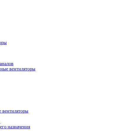
оры
аналов
ные вентиляторы
 вентиляторы
ы
го назначения