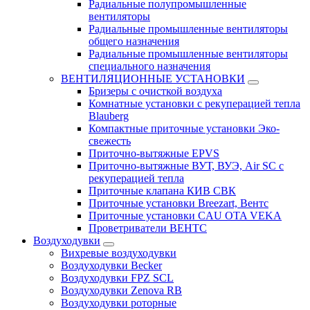
Радиальные полупромышленные
вентиляторы
Радиальные промышленные вентиляторы
общего назначения
Радиальные промышленные вентиляторы
специального назначения
ВЕНТИЛЯЦИОННЫЕ УСТАНОВКИ
Бризеры с очисткой воздуха
Комнатные установки с рекуперацией тепла
Blauberg
Компактные приточные установки Эко-
свежесть
Приточно-вытяжные EPVS
Приточно-вытяжные ВУТ, ВУЭ, Air SC с
рекуперацией тепла
Приточные клапана КИВ СВК
Приточные установки Breezart, Вентс
Приточные установки CAU OTA VEKA
Проветриватели ВЕНТС
Воздуходувки
Вихревые воздуходувки
Воздуходувки Becker
Воздуходувки FPZ SCL
Воздуходувки Zenova RB
Воздуходувки роторные