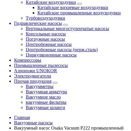
Китайские воздуходувки
Китайские вихревые воздуходувки
Китайские промышленные воздуходувки
Турбовоздуходувки
Гидравлические насосы
Вертикальные многоступенчатые насосы
Консольные насосы
Погружные насосы
Центробежные насосы
Центробежные насосы (нерж.сталь)
Циркуляционные насосы
Компрессоры
Промышленные пылесосы
Аэроножи UNOKOR
Электродвигатели
Прочая продукция
Вакуумметры
Вакуумная арматура
Вакуумное масло
вакуумные фильтры
Вакуумные шланги
Главная
Вакуумные насосы
Вакуумный насос Osaka Vacuum P222 промышленный