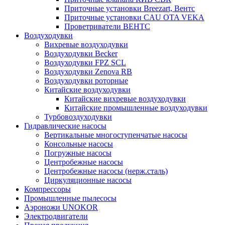
Приточные установки Breezart, Вентс
Приточные установки CAU OTA VEKA
Проветриватели ВЕНТС
Воздуходувки
Вихревые воздуходувки
Воздуходувки Becker
Воздуходувки FPZ SCL
Воздуходувки Zenova RB
Воздуходувки роторные
Китайские воздуходувки
Китайские вихревые воздуходувки
Китайские промышленные воздуходувки
Турбовоздуходувки
Гидравлические насосы
Вертикальные многоступенчатые насосы
Консольные насосы
Погружные насосы
Центробежные насосы
Центробежные насосы (нерж.сталь)
Циркуляционные насосы
Компрессоры
Промышленные пылесосы
Аэроножи UNOKOR
Электродвигатели