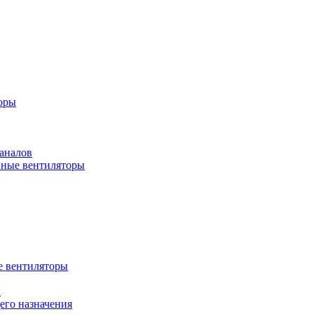
оры
аналов
ные вентиляторы
 вентиляторы
ы
го назначения