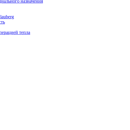
иального назначения
lauberg
сть
перацией тепла