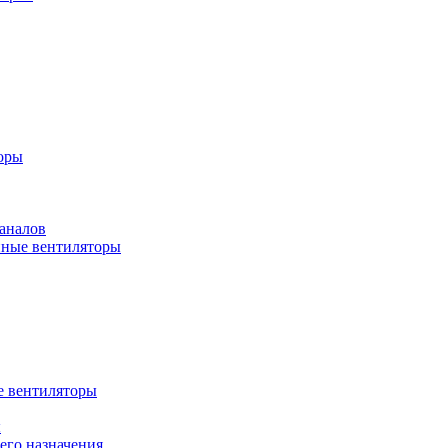
оры
аналов
ные вентиляторы
 вентиляторы
ы
го назначения