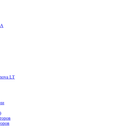
-A
nova LT
ии
)
торов
торов