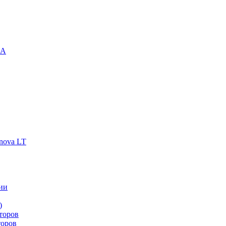
-A
nova LT
ии
)
торов
торов