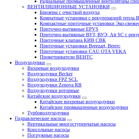
Радиальные промышленные вентиляторы спец
ВЕНТИЛЯЦИОННЫЕ УСТАНОВКИ
Бризеры с очисткой воздуха
Комнатные установки с рекуперацией тепла B
Компактные приточные установки Эко-свеже
Приточно-вытяжные EPVS
Приточно-вытяжные ВУТ, ВУЭ, Air SC с реку
Приточные клапана КИВ СВК
Приточные установки Breezart, Вентс
Приточные установки CAU OTA VEKA
Проветриватели ВЕНТС
Воздуходувки
Вихревые воздуходувки
Воздуходувки Becker
Воздуходувки FPZ SCL
Воздуходувки Zenova RB
Воздуходувки роторные
Китайские воздуходувки
Китайские вихревые воздуходувки
Китайские промышленные воздуходувки
Турбовоздуходувки
Гидравлические насосы
Вертикальные многоступенчатые насосы
Консольные насосы
Погружные насосы