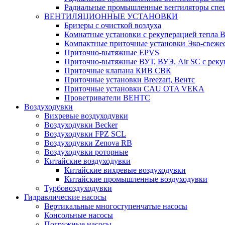
Радиальные промышленные вентиляторы спец
ВЕНТИЛЯЦИОННЫЕ УСТАНОВКИ
Бризеры с очисткой воздуха
Комнатные установки с рекуперацией тепла B
Компактные приточные установки Эко-свеже
Приточно-вытяжные EPVS
Приточно-вытяжные ВУТ, ВУЭ, Air SC с реку
Приточные клапана КИВ СВК
Приточные установки Breezart, Вентс
Приточные установки CAU OTA VEKA
Проветриватели ВЕНТС
Воздуходувки
Вихревые воздуходувки
Воздуходувки Becker
Воздуходувки FPZ SCL
Воздуходувки Zenova RB
Воздуходувки роторные
Китайские воздуходувки
Китайские вихревые воздуходувки
Китайские промышленные воздуходувки
Турбовоздуходувки
Гидравлические насосы
Вертикальные многоступенчатые насосы
Консольные насосы
Погружные насосы