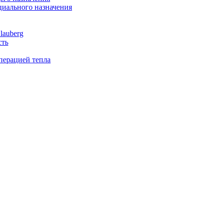
иального назначения
lauberg
сть
перацией тепла