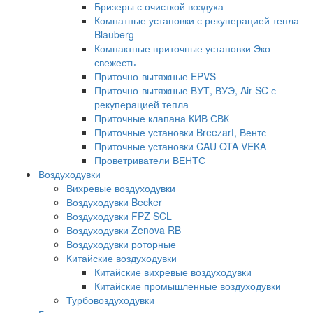
Бризеры с очисткой воздуха
Комнатные установки с рекуперацией тепла
Blauberg
Компактные приточные установки Эко-
свежесть
Приточно-вытяжные EPVS
Приточно-вытяжные ВУТ, ВУЭ, Air SC с
рекуперацией тепла
Приточные клапана КИВ СВК
Приточные установки Breezart, Вентс
Приточные установки CAU OTA VEKA
Проветриватели ВЕНТС
Воздуходувки
Вихревые воздуходувки
Воздуходувки Becker
Воздуходувки FPZ SCL
Воздуходувки Zenova RB
Воздуходувки роторные
Китайские воздуходувки
Китайские вихревые воздуходувки
Китайские промышленные воздуходувки
Турбовоздуходувки