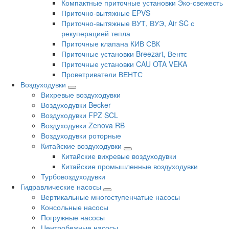
Компактные приточные установки Эко-свежесть
Приточно-вытяжные EPVS
Приточно-вытяжные ВУТ, ВУЭ, Air SC с
рекуперацией тепла
Приточные клапана КИВ СВК
Приточные установки Breezart, Вентс
Приточные установки CAU OTA VEKA
Проветриватели ВЕНТС
Воздуходувки
Вихревые воздуходувки
Воздуходувки Becker
Воздуходувки FPZ SCL
Воздуходувки Zenova RB
Воздуходувки роторные
Китайские воздуходувки
Китайские вихревые воздуходувки
Китайские промышленные воздуходувки
Турбовоздуходувки
Гидравлические насосы
Вертикальные многоступенчатые насосы
Консольные насосы
Погружные насосы
Центробежные насосы