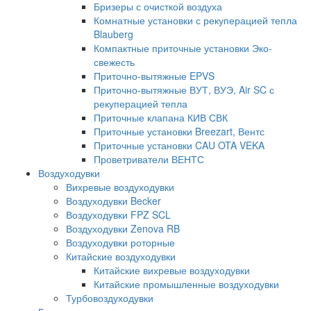
Бризеры с очисткой воздуха
Комнатные установки с рекуперацией тепла
Blauberg
Компактные приточные установки Эко-
свежесть
Приточно-вытяжные EPVS
Приточно-вытяжные ВУТ, ВУЭ, Air SC с
рекуперацией тепла
Приточные клапана КИВ СВК
Приточные установки Breezart, Вентс
Приточные установки CAU OTA VEKA
Проветриватели ВЕНТС
Воздуходувки
Вихревые воздуходувки
Воздуходувки Becker
Воздуходувки FPZ SCL
Воздуходувки Zenova RB
Воздуходувки роторные
Китайские воздуходувки
Китайские вихревые воздуходувки
Китайские промышленные воздуходувки
Турбовоздуходувки