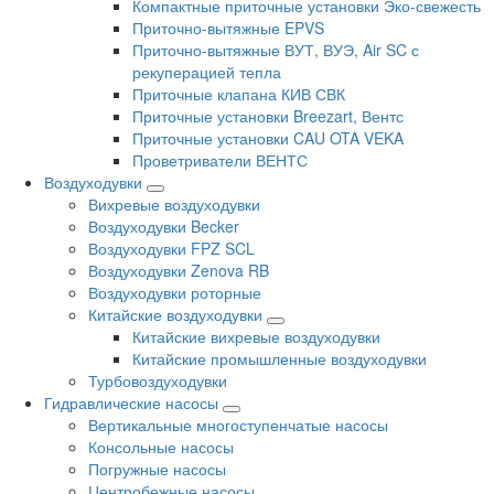
Компактные приточные установки Эко-свежесть
Приточно-вытяжные EPVS
Приточно-вытяжные ВУТ, ВУЭ, Air SC с
рекуперацией тепла
Приточные клапана КИВ СВК
Приточные установки Breezart, Вентс
Приточные установки CAU OTA VEKA
Проветриватели ВЕНТС
Воздуходувки
Вихревые воздуходувки
Воздуходувки Becker
Воздуходувки FPZ SCL
Воздуходувки Zenova RB
Воздуходувки роторные
Китайские воздуходувки
Китайские вихревые воздуходувки
Китайские промышленные воздуходувки
Турбовоздуходувки
Гидравлические насосы
Вертикальные многоступенчатые насосы
Консольные насосы
Погружные насосы
Центробежные насосы