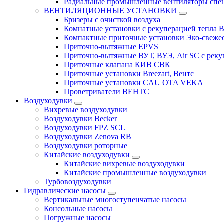
Радиальные промышленные вентиляторы спец
ВЕНТИЛЯЦИОННЫЕ УСТАНОВКИ
Бризеры с очисткой воздуха
Комнатные установки с рекуперацией тепла B
Компактные приточные установки Эко-свеже
Приточно-вытяжные EPVS
Приточно-вытяжные ВУТ, ВУЭ, Air SC с реку
Приточные клапана КИВ СВК
Приточные установки Breezart, Вентс
Приточные установки CAU OTA VEKA
Проветриватели ВЕНТС
Воздуходувки
Вихревые воздуходувки
Воздуходувки Becker
Воздуходувки FPZ SCL
Воздуходувки Zenova RB
Воздуходувки роторные
Китайские воздуходувки
Китайские вихревые воздуходувки
Китайские промышленные воздуходувки
Турбовоздуходувки
Гидравлические насосы
Вертикальные многоступенчатые насосы
Консольные насосы
Погружные насосы