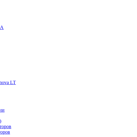
-A
nova LT
ии
)
торов
торов