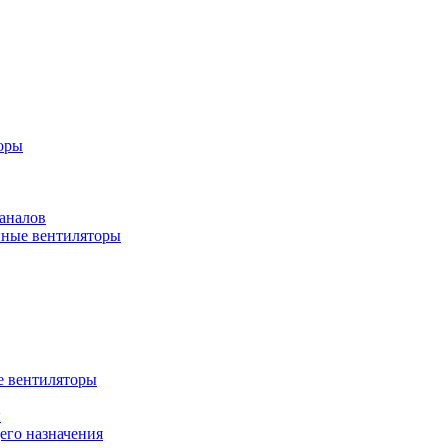
оры
аналов
ные вентиляторы
 вентиляторы
ы
го назначения