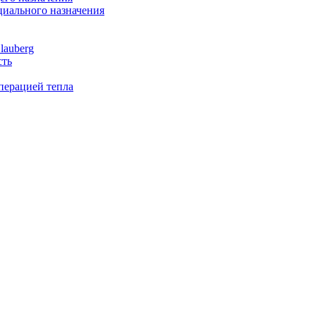
иального назначения
lauberg
сть
перацией тепла