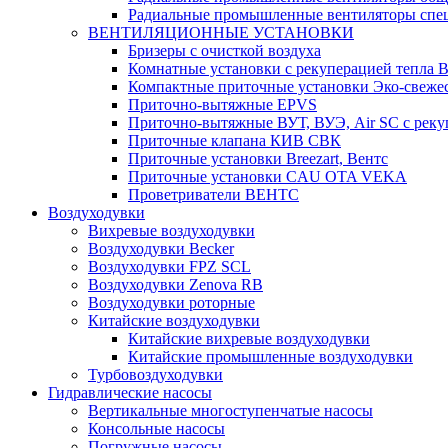
Радиальные промышленные вентиляторы спец
ВЕНТИЛЯЦИОННЫЕ УСТАНОВКИ
Бризеры с очисткой воздуха
Комнатные установки с рекуперацией тепла B
Компактные приточные установки Эко-свеже
Приточно-вытяжные EPVS
Приточно-вытяжные ВУТ, ВУЭ, Air SC с реку
Приточные клапана КИВ СВК
Приточные установки Breezart, Вентс
Приточные установки CAU OTA VEKA
Проветриватели ВЕНТС
Воздуходувки
Вихревые воздуходувки
Воздуходувки Becker
Воздуходувки FPZ SCL
Воздуходувки Zenova RB
Воздуходувки роторные
Китайские воздуходувки
Китайские вихревые воздуходувки
Китайские промышленные воздуходувки
Турбовоздуходувки
Гидравлические насосы
Вертикальные многоступенчатые насосы
Консольные насосы
Погружные насосы