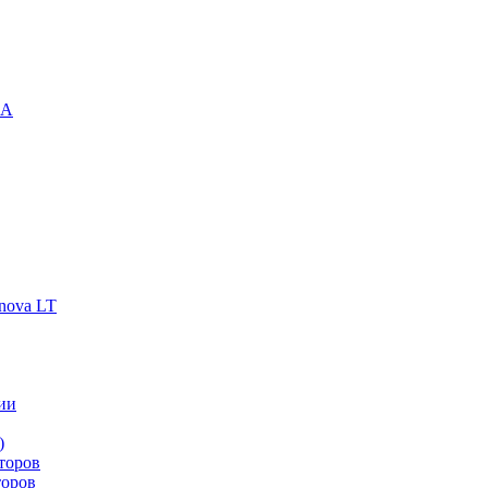
-A
nova LT
ии
)
торов
торов