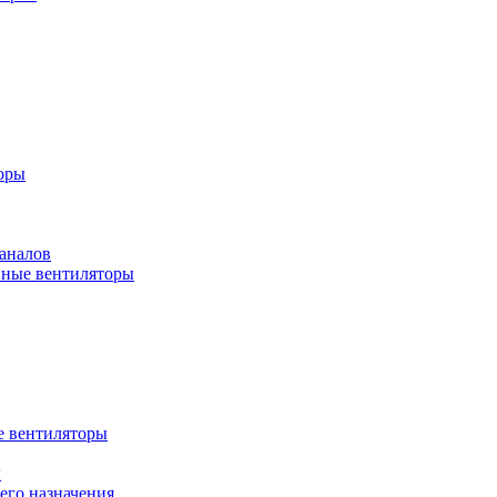
оры
аналов
ные вентиляторы
 вентиляторы
ы
го назначения