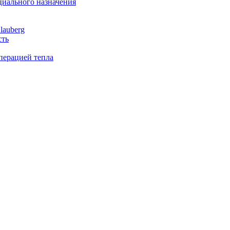
иального назначения
lauberg
сть
перацией тепла