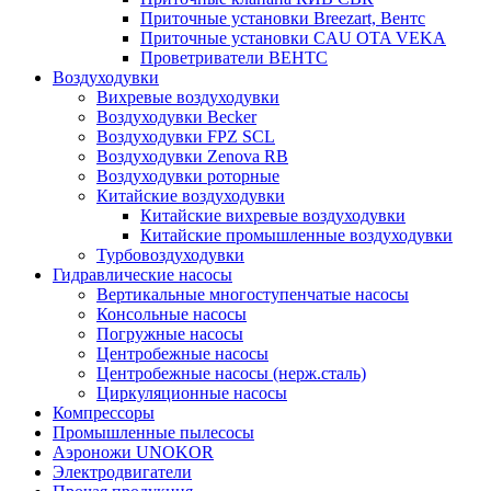
Приточные установки Breezart, Вентс
Приточные установки CAU OTA VEKA
Проветриватели ВЕНТС
Воздуходувки
Вихревые воздуходувки
Воздуходувки Becker
Воздуходувки FPZ SCL
Воздуходувки Zenova RB
Воздуходувки роторные
Китайские воздуходувки
Китайские вихревые воздуходувки
Китайские промышленные воздуходувки
Турбовоздуходувки
Гидравлические насосы
Вертикальные многоступенчатые насосы
Консольные насосы
Погружные насосы
Центробежные насосы
Центробежные насосы (нерж.сталь)
Циркуляционные насосы
Компрессоры
Промышленные пылесосы
Аэроножи UNOKOR
Электродвигатели