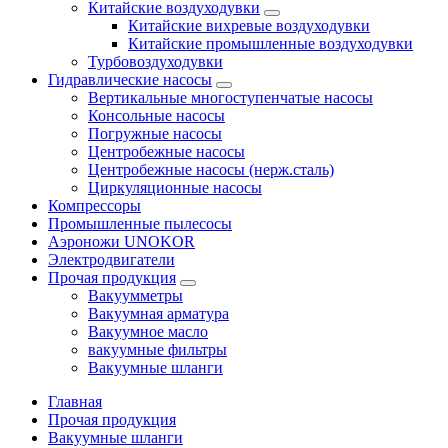
Китайские воздуходувки
Китайские вихревые воздуходувки
Китайские промышленные воздуходувки
Турбовоздуходувки
Гидравлические насосы
Вертикальные многоступенчатые насосы
Консольные насосы
Погружные насосы
Центробежные насосы
Центробежные насосы (нерж.сталь)
Циркуляционные насосы
Компрессоры
Промышленные пылесосы
Аэроножи UNOKOR
Электродвигатели
Прочая продукция
Вакуумметры
Вакуумная арматура
Вакуумное масло
вакуумные фильтры
Вакуумные шланги
Главная
Прочая продукция
Вакуумные шланги