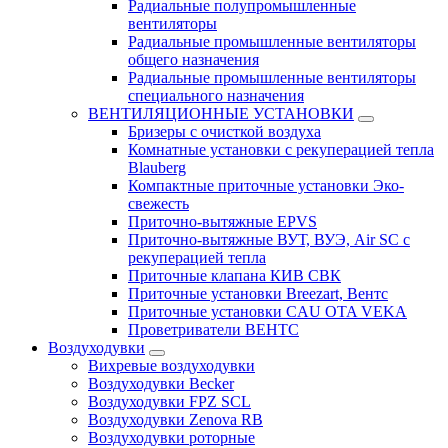
Радиальные полупромышленные
вентиляторы
Радиальные промышленные вентиляторы
общего назначения
Радиальные промышленные вентиляторы
специального назначения
ВЕНТИЛЯЦИОННЫЕ УСТАНОВКИ
Бризеры с очисткой воздуха
Комнатные установки с рекуперацией тепла
Blauberg
Компактные приточные установки Эко-
свежесть
Приточно-вытяжные EPVS
Приточно-вытяжные ВУТ, ВУЭ, Air SC с
рекуперацией тепла
Приточные клапана КИВ СВК
Приточные установки Breezart, Вентс
Приточные установки CAU OTA VEKA
Проветриватели ВЕНТС
Воздуходувки
Вихревые воздуходувки
Воздуходувки Becker
Воздуходувки FPZ SCL
Воздуходувки Zenova RB
Воздуходувки роторные