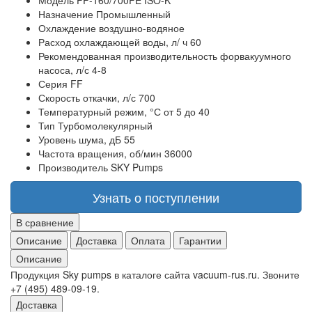
Модель
FF-160/700FE ISO-K
Назначение
Промышленный
Охлаждение
воздушно-водяное
Расход охлаждающей воды, л/ ч
60
Рекомендованная производительность форвакуумного
насоса, л/с
4-8
Серия
FF
Скорость откачки, л/с
700
Температурный режим, °С
от 5 до 40
Тип
Турбомолекулярный
Уровень шума, дБ
55
Частота вращения, об/мин
36000
Производитель
SKY Pumps
Узнать о поступлении
В сравнение
Описание
Доставка
Оплата
Гарантии
Описание
Продукция Sky pumps в каталоге сайта vacuum-rus.ru. Звоните
+7 (495) 489-09-19.
Доставка