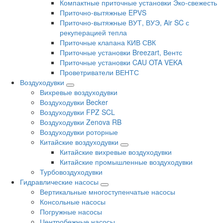
Компактные приточные установки Эко-свежесть
Приточно-вытяжные EPVS
Приточно-вытяжные ВУТ, ВУЭ, Air SC с
рекуперацией тепла
Приточные клапана КИВ СВК
Приточные установки Breezart, Вентс
Приточные установки CAU OTA VEKA
Проветриватели ВЕНТС
Воздуходувки
Вихревые воздуходувки
Воздуходувки Becker
Воздуходувки FPZ SCL
Воздуходувки Zenova RB
Воздуходувки роторные
Китайские воздуходувки
Китайские вихревые воздуходувки
Китайские промышленные воздуходувки
Турбовоздуходувки
Гидравлические насосы
Вертикальные многоступенчатые насосы
Консольные насосы
Погружные насосы
Центробежные насосы