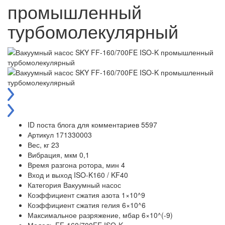
промышленный
турбомолекулярный
ID поста блога для комментариев
5597
Артикул
171330003
Вес, кг
23
Вибрация, мкм
0,1
Время разгона ротора, мин
4
Вход и выход
ISO-K160 / KF40
Категория
Вакуумный насос
Коэффициент сжатия азота
1×10^9
Коэффициент сжатия гелия
6×10^6
Максимальное разряжение, мбар
6×10^(-9)