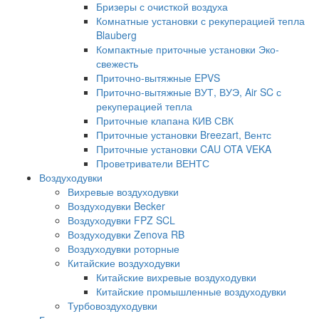
Бризеры с очисткой воздуха
Комнатные установки с рекуперацией тепла
Blauberg
Компактные приточные установки Эко-
свежесть
Приточно-вытяжные EPVS
Приточно-вытяжные ВУТ, ВУЭ, Air SC с
рекуперацией тепла
Приточные клапана КИВ СВК
Приточные установки Breezart, Вентс
Приточные установки CAU OTA VEKA
Проветриватели ВЕНТС
Воздуходувки
Вихревые воздуходувки
Воздуходувки Becker
Воздуходувки FPZ SCL
Воздуходувки Zenova RB
Воздуходувки роторные
Китайские воздуходувки
Китайские вихревые воздуходувки
Китайские промышленные воздуходувки
Турбовоздуходувки