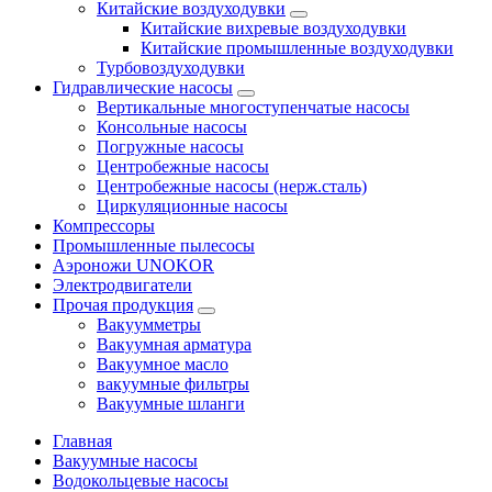
Китайские воздуходувки
Китайские вихревые воздуходувки
Китайские промышленные воздуходувки
Турбовоздуходувки
Гидравлические насосы
Вертикальные многоступенчатые насосы
Консольные насосы
Погружные насосы
Центробежные насосы
Центробежные насосы (нерж.сталь)
Циркуляционные насосы
Компрессоры
Промышленные пылесосы
Аэроножи UNOKOR
Электродвигатели
Прочая продукция
Вакуумметры
Вакуумная арматура
Вакуумное масло
вакуумные фильтры
Вакуумные шланги
Главная
Вакуумные насосы
Водокольцевые насосы