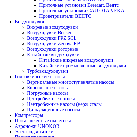
Приточные установки Breezart, Вентс
Приточные установки CAU OTA VEKA
Проветриватели ВЕНТС
Воздуходувки
Вихревые воздуходувки
Воздуходувки Becker
Воздуходувки FPZ SCL
Воздуходувки Zenova RB
Воздуходувки роторные
Китайские воздуходувки
Китайские вихревые воздуходувки
Китайские промышленные воздуходувки
Турбовоздуходувки
Гидравлические насосы
Вертикальные многоступенчатые насосы
Консольные насосы
Погружные насосы
Центробежные насосы
Центробежные насосы (нерж.сталь)
Циркуляционные насосы
Компрессоры
Промышленные пылесосы
Аэроножи UNOKOR
Электродвигатели