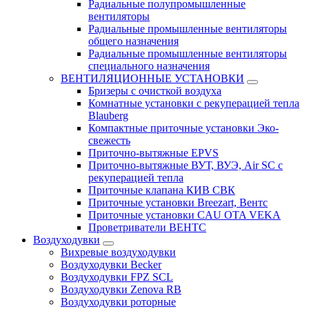
Радиальные полупромышленные
вентиляторы
Радиальные промышленные вентиляторы
общего назначения
Радиальные промышленные вентиляторы
специального назначения
ВЕНТИЛЯЦИОННЫЕ УСТАНОВКИ
Бризеры с очисткой воздуха
Комнатные установки с рекуперацией тепла
Blauberg
Компактные приточные установки Эко-
свежесть
Приточно-вытяжные EPVS
Приточно-вытяжные ВУТ, ВУЭ, Air SC с
рекуперацией тепла
Приточные клапана КИВ СВК
Приточные установки Breezart, Вентс
Приточные установки CAU OTA VEKA
Проветриватели ВЕНТС
Воздуходувки
Вихревые воздуходувки
Воздуходувки Becker
Воздуходувки FPZ SCL
Воздуходувки Zenova RB
Воздуходувки роторные