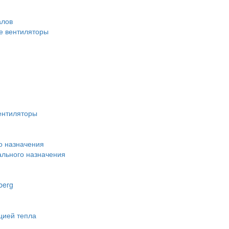
алов
 вентиляторы
ентиляторы
о назначения
льного назначения
berg
цией тепла