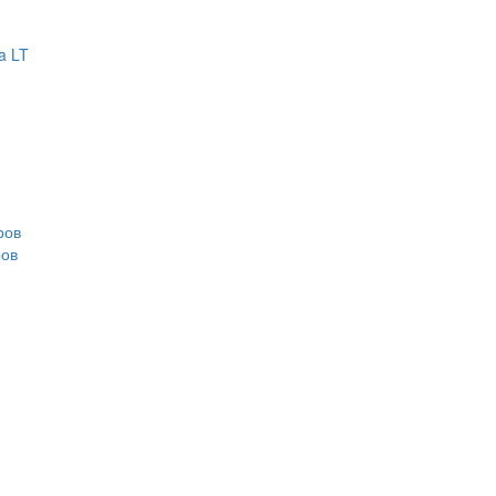
a LT
ров
ров