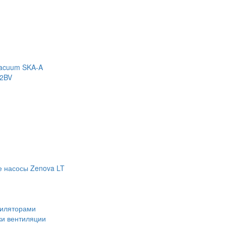
Vacuum SKA-A
 2BV
е насосы Zenova LT
тиляторами
ки вентиляции