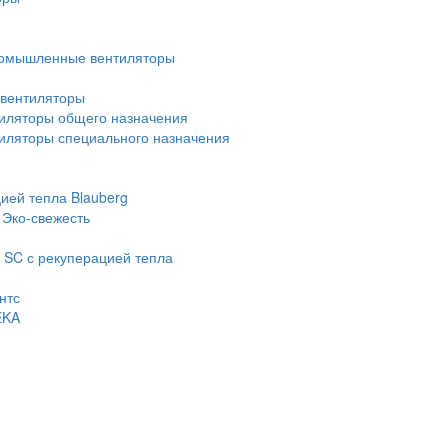
омышленные вентиляторы
вентиляторы
иляторы общего назначения
ляторы специального назначения
ией тепла Blauberg
 Эко-свежесть
 SC с рекуперацией тепла
нтс
EKA