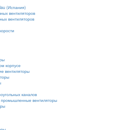
lau (Испания)
зных вентиляторов
зных вентиляторов
корости
оры
ом корпусе
ие вентиляторы
яторы
ы
оугольных каналов
 промышленные вентиляторы
оры
оры