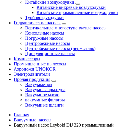
Китайские воздуходувки
Китайские вихревые воздуходувки
Китайские промышленные воздуходувки
Турбовоздуходувки
Гидравлические насосы
Вертикальные многоступенчатые насосы
Консольные насосы
Погружные насосы
Центробежные насосы
Центробежные насосы (нерж.сталь)
Циркуляционные насосы
Компрессоры
Промышленные пылесосы
Аэроножи UNOKOR
Электродвигатели
Прочая продукция
Вакуумметры
Вакуумная арматура
Вакуумное масло
вакуумные фильтры
Вакуумные шланги
Главная
Вакуумные насосы
Вакуумный насос Leybold DIJ 320 промышленный