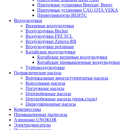
Приточные установки Breezart, Вентс
Приточные установки CAU OTA VEKA
Проветриватели ВЕНТС
Воздуходувки
Вихревые воздуходувки
Воздуходувки Becker
Воздуходувки FPZ SCL
Воздуходувки Zenova RB
Воздуходувки роторные
Китайские воздуходувки
Китайские вихревые воздуходувки
Китайские промышленные воздуходувки
Турбовоздуходувки
Гидравлические насосы
Вертикальные многоступенчатые насосы
Консольные насосы
Погружные насосы
Центробежные насосы
Центробежные насосы (нерж.сталь)
Циркуляционные насосы
Компрессоры
Промышленные пылесосы
Аэроножи UNOKOR
Электродвигатели