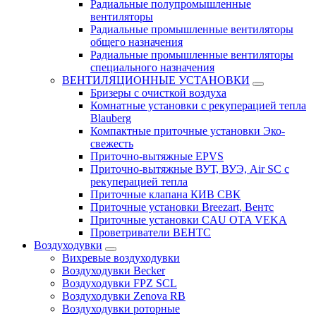
Радиальные полупромышленные
вентиляторы
Радиальные промышленные вентиляторы
общего назначения
Радиальные промышленные вентиляторы
специального назначения
ВЕНТИЛЯЦИОННЫЕ УСТАНОВКИ
Бризеры с очисткой воздуха
Комнатные установки с рекуперацией тепла
Blauberg
Компактные приточные установки Эко-
свежесть
Приточно-вытяжные EPVS
Приточно-вытяжные ВУТ, ВУЭ, Air SC с
рекуперацией тепла
Приточные клапана КИВ СВК
Приточные установки Breezart, Вентс
Приточные установки CAU OTA VEKA
Проветриватели ВЕНТС
Воздуходувки
Вихревые воздуходувки
Воздуходувки Becker
Воздуходувки FPZ SCL
Воздуходувки Zenova RB
Воздуходувки роторные