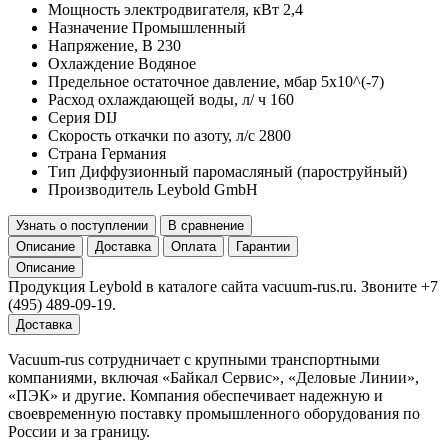
Мощность электродвигателя, кВт
2,4
Назначение
Промышленный
Напряжение, В
230
Охлаждение
Водяное
Предельное остаточное давление, мбар
5x10^(-7)
Расход охлаждающей воды, л/ ч
160
Серия
DIJ
Скорость откачки по азоту, л/с
2800
Страна
Германия
Тип
Диффузионный паромасляный (пароструйный)
Производитель
Leybold GmbH
Узнать о поступлении
В сравнение
Описание
Доставка
Оплата
Гарантии
Описание
Продукция Leybold в каталоге сайта vacuum-rus.ru. Звоните +7
(495) 489-09-19.
Доставка
Vacuum-rus сотрудничает с крупными транспортными
компаниями, включая «Байкал Сервис», «Деловые Линии»,
«ПЭК» и другие. Компания обеспечивает надежную и
своевременную поставку промышленного оборудования по
России и за границу.