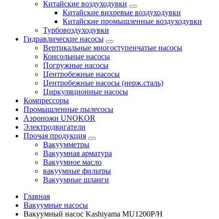
Китайские воздуходувки
Китайские вихревые воздуходувки
Китайские промышленные воздуходувки
Турбовоздуходувки
Гидравлические насосы
Вертикальные многоступенчатые насосы
Консольные насосы
Погружные насосы
Центробежные насосы
Центробежные насосы (нерж.сталь)
Циркуляционные насосы
Компрессоры
Промышленные пылесосы
Аэроножи UNOKOR
Электродвигатели
Прочая продукция
Вакуумметры
Вакуумная арматура
Вакуумное масло
вакуумные фильтры
Вакуумные шланги
Главная
Вакуумные насосы
Вакуумный насос Kashiyama MU1200P/H