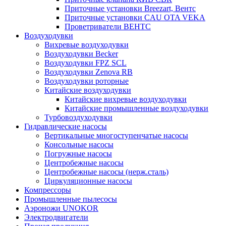
Приточные установки Breezart, Вентс
Приточные установки CAU OTA VEKA
Проветриватели ВЕНТС
Воздуходувки
Вихревые воздуходувки
Воздуходувки Becker
Воздуходувки FPZ SCL
Воздуходувки Zenova RB
Воздуходувки роторные
Китайские воздуходувки
Китайские вихревые воздуходувки
Китайские промышленные воздуходувки
Турбовоздуходувки
Гидравлические насосы
Вертикальные многоступенчатые насосы
Консольные насосы
Погружные насосы
Центробежные насосы
Центробежные насосы (нерж.сталь)
Циркуляционные насосы
Компрессоры
Промышленные пылесосы
Аэроножи UNOKOR
Электродвигатели