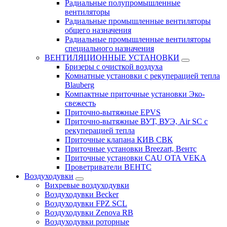
Радиальные полупромышленные
вентиляторы
Радиальные промышленные вентиляторы
общего назначения
Радиальные промышленные вентиляторы
специального назначения
ВЕНТИЛЯЦИОННЫЕ УСТАНОВКИ
Бризеры с очисткой воздуха
Комнатные установки с рекуперацией тепла
Blauberg
Компактные приточные установки Эко-
свежесть
Приточно-вытяжные EPVS
Приточно-вытяжные ВУТ, ВУЭ, Air SC с
рекуперацией тепла
Приточные клапана КИВ СВК
Приточные установки Breezart, Вентс
Приточные установки CAU OTA VEKA
Проветриватели ВЕНТС
Воздуходувки
Вихревые воздуходувки
Воздуходувки Becker
Воздуходувки FPZ SCL
Воздуходувки Zenova RB
Воздуходувки роторные