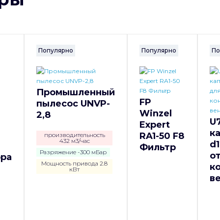
Популярно
Популярно
По
Промышленный
FP
пылесос UNVP-
Winzel
2,8
U
Expert
к
RA1-50 F8
производительность
432 м3/час
d1
Фильтр
Разряжение -300 мБар
о
ора
Мощность привода 2.8
к
кВт
в