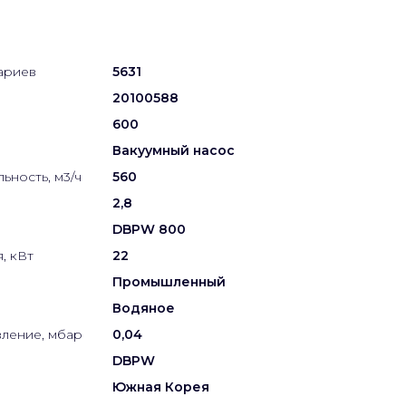
ариев
5631
20100588
600
Вакуумный насос
ьность, м3/ч
560
2,8
DBPW 800
, кВт
22
Промышленный
Водяное
ление, мбар
0,04
DBPW
Южная Корея