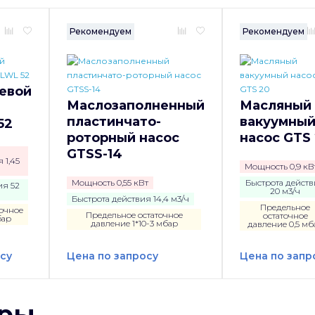
Рекомендуем
Рекомендуем
евой
Маслозаполненный
Масляный
пластинчато-
вакуумны
52
роторный насос
насос GTS
GTSS-14
 1,45
Мощность 0,9 кВ
Мощность 0,55 кВт
Быстрота дейст
ия 52
20 м3/ч
Быстрота действия 14,4 м3/ч
Предельное
очное
Предельное остаточное
остаточное
бар
давление 1*10-3 мбар
давление 0,5 мб
су
Цена по запросу
Цена по запр
ары