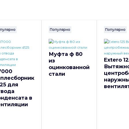
пулярно
Популярно
Популярно
Муфта ф 80
Extero 12
из
Вытяжн
оцинкованной
7000
центро
стали
аплесборник
наружн
25 для
вентиля
твода
онденсата в
ентиляции