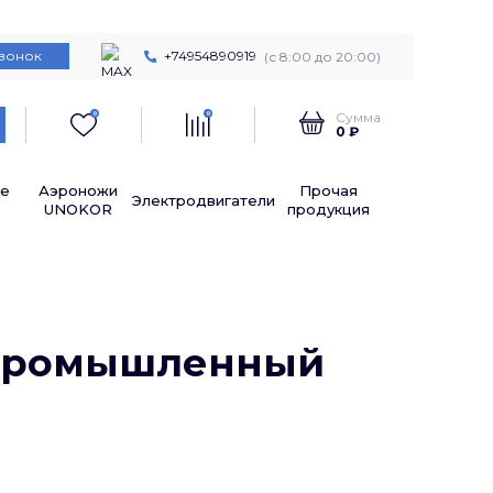
звонок
+74954890919
(с 8:00 до 20:00)
Сумма
0
0
0 ₽
е
Аэроножи
Прочая
Электродвигатели
UNOKOR
продукция
 промышленный