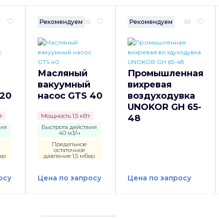
Рекомендуем
Рекомендуем
Масляный
Промышленная
й
вакуумный
вихревая
 20
насос GTS 40
воздуходувка
UNOKOR GH 65-
т
Мощность 1,5 кВт
48
вия
Быстрота действия
40 м3/ч
Предельное
остаточное
ар
давление 1,5 мбар
осу
Цена по запросу
Цена по запросу