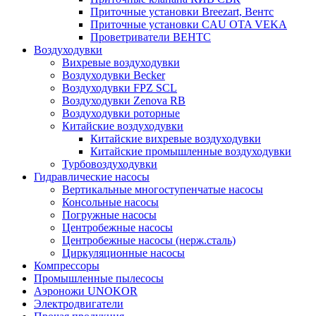
Приточные установки Breezart, Вентс
Приточные установки CAU OTA VEKA
Проветриватели ВЕНТС
Воздуходувки
Вихревые воздуходувки
Воздуходувки Becker
Воздуходувки FPZ SCL
Воздуходувки Zenova RB
Воздуходувки роторные
Китайские воздуходувки
Китайские вихревые воздуходувки
Китайские промышленные воздуходувки
Турбовоздуходувки
Гидравлические насосы
Вертикальные многоступенчатые насосы
Консольные насосы
Погружные насосы
Центробежные насосы
Центробежные насосы (нерж.сталь)
Циркуляционные насосы
Компрессоры
Промышленные пылесосы
Аэроножи UNOKOR
Электродвигатели