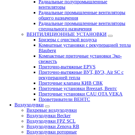
Радиальные полупромышленные
вентиляторы
Радиальные промышленные вентиляторы
общего назначения
Радиальные промышленные вентиляторы
специального назначения
ВЕНТИЛЯЦИОННЫЕ УСТАНОВКИ
Бризеры с очисткой воздуха
Комнатные установки с рекуперацией тепла
Blauberg
Компактные приточные установки Эко-
свежесть
Приточно-вытяжные EPVS
Приточно-вытяжные ВУТ, ВУЭ, Air SC с
рекуперацией тепла
Приточные клапана КИВ СВК
Приточные установки Breezart, Вентс
Приточные установки CAU OTA VEKA
Проветриватели ВЕНТС
Воздуходувки
Вихревые воздуходувки
Воздуходувки Becker
Воздуходувки FPZ SCL
Воздуходувки Zenova RB
Воздуходувки роторные