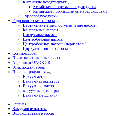
Китайские воздуходувки
Китайские вихревые воздуходувки
Китайские промышленные воздуходувки
Турбовоздуходувки
Гидравлические насосы
Вертикальные многоступенчатые насосы
Консольные насосы
Погружные насосы
Центробежные насосы
Центробежные насосы (нерж.сталь)
Циркуляционные насосы
Компрессоры
Промышленные пылесосы
Аэроножи UNOKOR
Электродвигатели
Прочая продукция
Вакуумметры
Вакуумная арматура
Вакуумное масло
вакуумные фильтры
Вакуумные шланги
Главная
Вакуумные насосы
Водокольцевые насосы