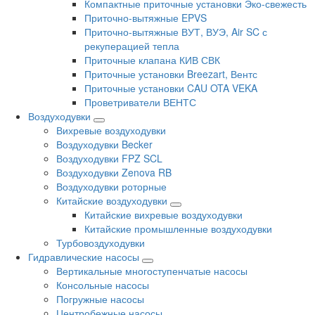
Компактные приточные установки Эко-свежесть
Приточно-вытяжные EPVS
Приточно-вытяжные ВУТ, ВУЭ, Air SC с
рекуперацией тепла
Приточные клапана КИВ СВК
Приточные установки Breezart, Вентс
Приточные установки CAU OTA VEKA
Проветриватели ВЕНТС
Воздуходувки
Вихревые воздуходувки
Воздуходувки Becker
Воздуходувки FPZ SCL
Воздуходувки Zenova RB
Воздуходувки роторные
Китайские воздуходувки
Китайские вихревые воздуходувки
Китайские промышленные воздуходувки
Турбовоздуходувки
Гидравлические насосы
Вертикальные многоступенчатые насосы
Консольные насосы
Погружные насосы
Центробежные насосы