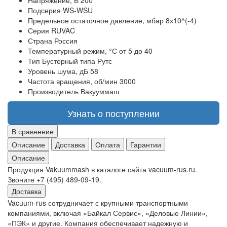
Напряжение, В
200
Подсерия
WS-WSU
Предельное остаточное давление, мбар
8х10^(-4)
Серия
RUVAC
Страна
Россия
Температурный режим, °С
от 5 до 40
Тип
Бустерный типа Рутс
Уровень шума, дБ
58
Частота вращения, об/мин
3000
Производитель
Вакууммаш
Узнать о поступлении
В сравнение
Описание
Доставка
Оплата
Гарантии
Описание
Продукция Vakuummash в каталоге сайта vacuum-rus.ru.
Звоните +7 (495) 489-09-19.
Доставка
Vacuum-rus сотрудничает с крупными транспортными
компаниями, включая «Байкал Сервис», «Деловые Линии»,
«ПЭК» и другие. Компания обеспечивает надежную и