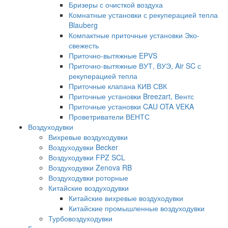
Бризеры с очисткой воздуха
Комнатные установки с рекуперацией тепла
Blauberg
Компактные приточные установки Эко-
свежесть
Приточно-вытяжные EPVS
Приточно-вытяжные ВУТ, ВУЭ, Air SC с
рекуперацией тепла
Приточные клапана КИВ СВК
Приточные установки Breezart, Вентс
Приточные установки CAU OTA VEKA
Проветриватели ВЕНТС
Воздуходувки
Вихревые воздуходувки
Воздуходувки Becker
Воздуходувки FPZ SCL
Воздуходувки Zenova RB
Воздуходувки роторные
Китайские воздуходувки
Китайские вихревые воздуходувки
Китайские промышленные воздуходувки
Турбовоздуходувки