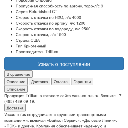
Подсерия
OnBoard
Пропускная способность по аргону, торр-л/с
9
Серия
Refurbished CTI
Скорость откачки по H2O, л/с
4000
Скорость откачки по аргону, л/с
1200
Скорость откачки по водороду, л/с
2500
Скорость откачки, л/с
1500
Страна
США
Тип
Криогенный
Производитель
Trillium
Узнать о поступлении
В сравнение
Описание
Доставка
Оплата
Гарантии
Описание
Продукция Trillium в каталоге сайта vacuum-rus.ru. Звоните +7
(495) 489-09-19.
Доставка
Vacuum-rus сотрудничает с крупными транспортными
компаниями, включая «Байкал Сервис», «Деловые Линии»,
«ПЭК» и другие. Компания обеспечивает надежную и