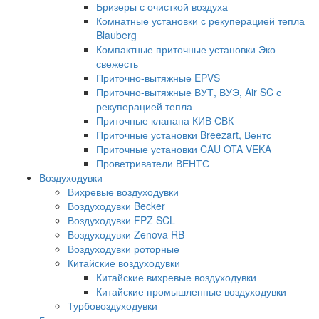
Бризеры с очисткой воздуха
Комнатные установки с рекуперацией тепла
Blauberg
Компактные приточные установки Эко-
свежесть
Приточно-вытяжные EPVS
Приточно-вытяжные ВУТ, ВУЭ, Air SC с
рекуперацией тепла
Приточные клапана КИВ СВК
Приточные установки Breezart, Вентс
Приточные установки CAU OTA VEKA
Проветриватели ВЕНТС
Воздуходувки
Вихревые воздуходувки
Воздуходувки Becker
Воздуходувки FPZ SCL
Воздуходувки Zenova RB
Воздуходувки роторные
Китайские воздуходувки
Китайские вихревые воздуходувки
Китайские промышленные воздуходувки
Турбовоздуходувки