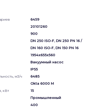
ариев
6459
20101260
900
DN 250 ISO-F, DN 250 PN 16 /
DN 160 ISO-F, DN 150 PN 16
1954x655x560
Вакуумный насос
IP55
ьность, м3/ч
6485
Okta 6000 M
, кВт
15
Промышленный
400