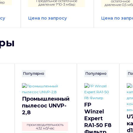
Предельное остаточное
остаточное
бар
давление 1*10-3 мбар
давление 0,5 мб
су
Цена по запросу
Цена по запр
ары
Популярно
Популярно
По
Промышленный
FP
пылесос UNVP-
Winzel
2,8
U
Expert
к
RA1-50 F8
производительность
432 м3/час
d1
Фильтр