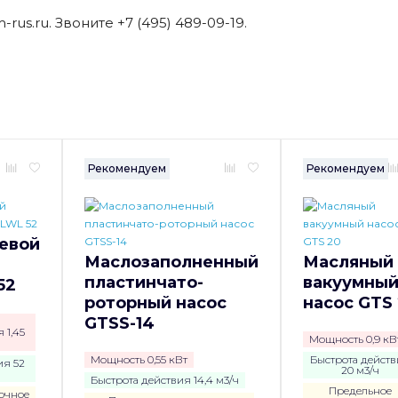
rus.ru. Звоните +7 (495) 489-09-19.
Рекомендуем
Рекомендуем
евой
Маслозаполненный
Масляный
пластинчато-
вакуумны
52
роторный насос
насос GTS
GTSS-14
 1,45
Мощность 0,9 кВ
Мощность 0,55 кВт
Быстрота дейст
ия 52
20 м3/ч
Быстрота действия 14,4 м3/ч
Предельное
очное