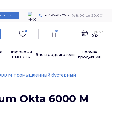
звонок
+74954890919
(с 8:00 до 20:00)
Сумма
0
0
0 ₽
е
Аэроножи
Прочая
Электродвигатели
UNOKOR
продукция
a 6000 M промышленный бустерный
uum Okta 6000 M