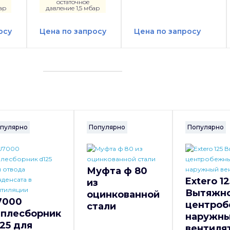
остаточное
ар
давление 1,5 мбар
осу
Цена по запросу
Цена по запросу
пулярно
Популярно
Популярно
Муфта ф 80
Extero 12
из
Вытяжн
оцинкованной
7000
центро
стали
аплесборник
наружн
25 для
вентиля