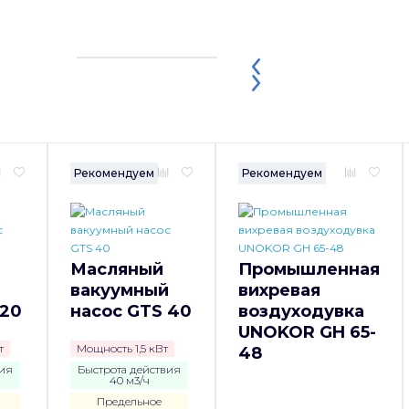
Рекомендуем
Рекомендуем
Масляный
Промышленная
й
вакуумный
вихревая
 20
насос GTS 40
воздуходувка
UNOKOR GH 65-
т
Мощность 1,5 кВт
48
вия
Быстрота действия
40 м3/ч
Предельное