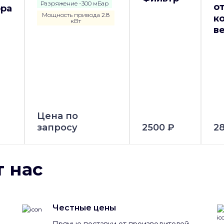
Разряжение -300 мБар
о
ора
Мощность привода 2.8
к
кВт
в
Цена по
запросу
2500 ₽
2
 нас
Честные цены
Прямые поставки от производителей