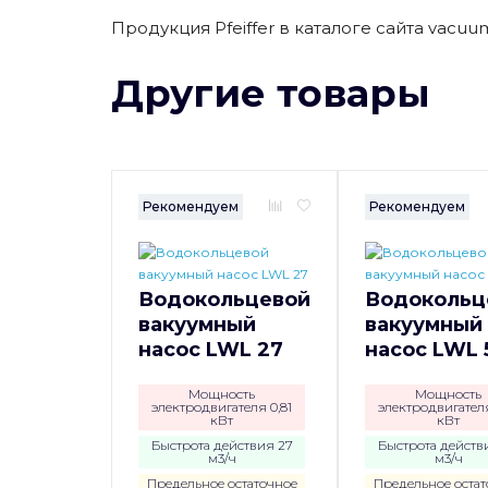
Продукция Pfeiffer в каталоге сайта vacuum-
Другие товары
Рекомендуем
Рекомендуем
Водокольцевой
Водокольц
вакуумный
вакуумный
насос LWL 27
насос LWL 
Мощность
Мощность
электродвигателя 0,81
электродвигателя
кВт
кВт
Быстрота действия 27
Быстрота действ
м3/ч
м3/ч
Предельное остаточное
Предельное остат