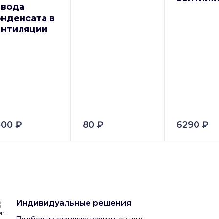
твода
онденсата в
ентиляции
800 ₽
80 ₽
6290 ₽
Индивидуальные решения
Подбор и установка вариантов под