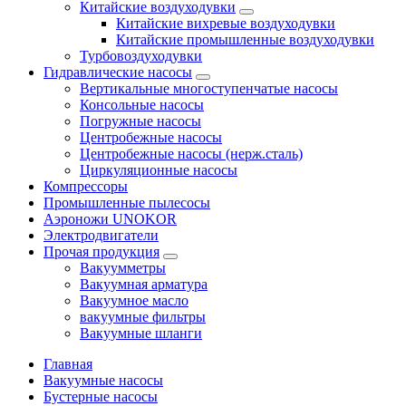
Китайские воздуходувки
Китайские вихревые воздуходувки
Китайские промышленные воздуходувки
Турбовоздуходувки
Гидравлические насосы
Вертикальные многоступенчатые насосы
Консольные насосы
Погружные насосы
Центробежные насосы
Центробежные насосы (нерж.сталь)
Циркуляционные насосы
Компрессоры
Промышленные пылесосы
Аэроножи UNOKOR
Электродвигатели
Прочая продукция
Вакуумметры
Вакуумная арматура
Вакуумное масло
вакуумные фильтры
Вакуумные шланги
Главная
Вакуумные насосы
Бустерные насосы