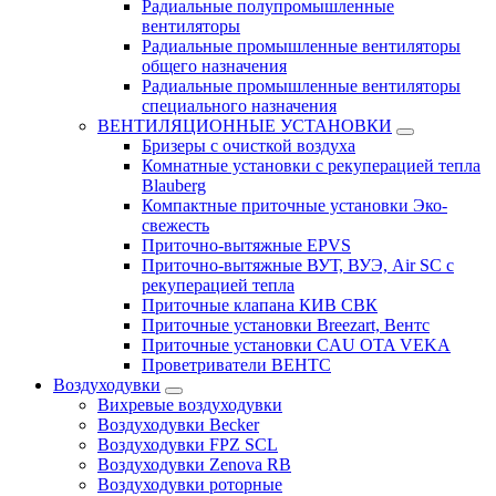
Радиальные полупромышленные
вентиляторы
Радиальные промышленные вентиляторы
общего назначения
Радиальные промышленные вентиляторы
специального назначения
ВЕНТИЛЯЦИОННЫЕ УСТАНОВКИ
Бризеры с очисткой воздуха
Комнатные установки с рекуперацией тепла
Blauberg
Компактные приточные установки Эко-
свежесть
Приточно-вытяжные EPVS
Приточно-вытяжные ВУТ, ВУЭ, Air SC с
рекуперацией тепла
Приточные клапана КИВ СВК
Приточные установки Breezart, Вентс
Приточные установки CAU OTA VEKA
Проветриватели ВЕНТС
Воздуходувки
Вихревые воздуходувки
Воздуходувки Becker
Воздуходувки FPZ SCL
Воздуходувки Zenova RB
Воздуходувки роторные