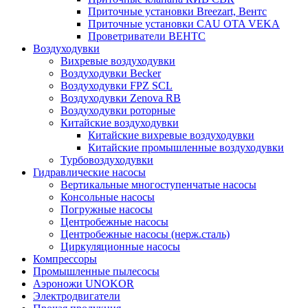
Приточные установки Breezart, Вентс
Приточные установки CAU OTA VEKA
Проветриватели ВЕНТС
Воздуходувки
Вихревые воздуходувки
Воздуходувки Becker
Воздуходувки FPZ SCL
Воздуходувки Zenova RB
Воздуходувки роторные
Китайские воздуходувки
Китайские вихревые воздуходувки
Китайские промышленные воздуходувки
Турбовоздуходувки
Гидравлические насосы
Вертикальные многоступенчатые насосы
Консольные насосы
Погружные насосы
Центробежные насосы
Центробежные насосы (нерж.сталь)
Циркуляционные насосы
Компрессоры
Промышленные пылесосы
Аэроножи UNOKOR
Электродвигатели