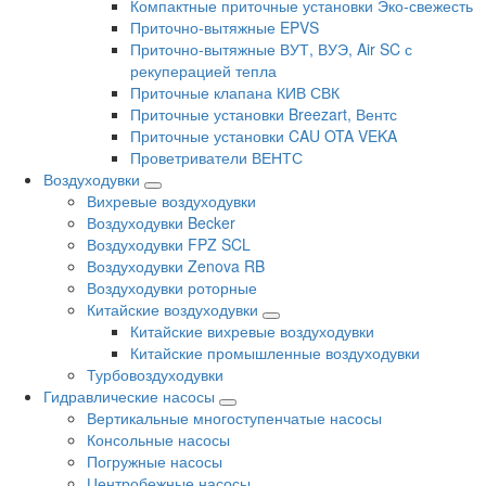
Компактные приточные установки Эко-свежесть
Приточно-вытяжные EPVS
Приточно-вытяжные ВУТ, ВУЭ, Air SC с
рекуперацией тепла
Приточные клапана КИВ СВК
Приточные установки Breezart, Вентс
Приточные установки CAU OTA VEKA
Проветриватели ВЕНТС
Воздуходувки
Вихревые воздуходувки
Воздуходувки Becker
Воздуходувки FPZ SCL
Воздуходувки Zenova RB
Воздуходувки роторные
Китайские воздуходувки
Китайские вихревые воздуходувки
Китайские промышленные воздуходувки
Турбовоздуходувки
Гидравлические насосы
Вертикальные многоступенчатые насосы
Консольные насосы
Погружные насосы
Центробежные насосы