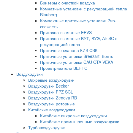
Бризеры с очисткой воздуха
Комнатные установки с рекуперацией тепла
Blauberg
Компактные приточные установки Эко-
свежесть
Приточно-вытяжные EPVS
Приточно-вытяжные ВУТ, ВУЭ, Air SC с
рекуперацией тепла
Приточные клапана КИВ СВК
Приточные установки Breezart, Вентс
Приточные установки CAU OTA VEKA
Проветриватели ВЕНТС
Воздуходувки
Вихревые воздуходувки
Воздуходувки Becker
Воздуходувки FPZ SCL
Воздуходувки Zenova RB
Воздуходувки роторные
Китайские воздуходувки
Китайские вихревые воздуходувки
Китайские промышленные воздуходувки
Турбовоздуходувки