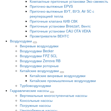
Компактные приточные установки Эко-свежесть
Приточно-вытяжные EPVS
Приточно-вытяжные ВУТ, ВУЭ, Air SC с
рекуперацией тепла
Приточные клапана КИВ СВК
Приточные установки Breezart, Вентс
Приточные установки CAU OTA VEKA
Проветриватели ВЕНТС
Воздуходувки
Вихревые воздуходувки
Воздуходувки Becker
Воздуходувки FPZ SCL
Воздуходувки Zenova RB
Воздуходувки роторные
Китайские воздуходувки
Китайские вихревые воздуходувки
Китайские промышленные воздуходувки
Турбовоздуходувки
Гидравлические насосы
Вертикальные многоступенчатые насосы
Консольные насосы
Погружные насосы
Центробежные насосы