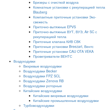
Бризеры с очисткой воздуха
Комнатные установки с рекуперацией тепла
Blauberg
Компактные приточные установки Эко-
свежесть
Приточно-вытяжные EPVS
Приточно-вытяжные ВУТ, ВУЭ, Air SC с
рекуперацией тепла
Приточные клапана КИВ СВК
Приточные установки Breezart, Вентс
Приточные установки CAU OTA VEKA
Проветриватели ВЕНТС
Воздуходувки
Вихревые воздуходувки
Воздуходувки Becker
Воздуходувки FPZ SCL
Воздуходувки Zenova RB
Воздуходувки роторные
Китайские воздуходувки
Китайские вихревые воздуходувки
Китайские промышленные воздуходувки
Турбовоздуходувки