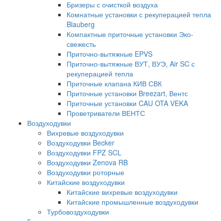
Бризеры с очисткой воздуха
Комнатные установки с рекуперацией тепла
Blauberg
Компактные приточные установки Эко-
свежесть
Приточно-вытяжные EPVS
Приточно-вытяжные ВУТ, ВУЭ, Air SC с
рекуперацией тепла
Приточные клапана КИВ СВК
Приточные установки Breezart, Вентс
Приточные установки CAU OTA VEKA
Проветриватели ВЕНТС
Воздуходувки
Вихревые воздуходувки
Воздуходувки Becker
Воздуходувки FPZ SCL
Воздуходувки Zenova RB
Воздуходувки роторные
Китайские воздуходувки
Китайские вихревые воздуходувки
Китайские промышленные воздуходувки
Турбовоздуходувки