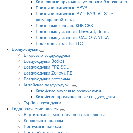
Компактные приточные установки Эко-свежесть
Приточно-вытяжные EPVS
Приточно-вытяжные ВУТ, ВУЭ, Air SC с
рекуперацией тепла
Приточные клапана КИВ СВК
Приточные установки Breezart, Вентс
Приточные установки CAU OTA VEKA
Проветриватели ВЕНТС
Воздуходувки
Вихревые воздуходувки
Воздуходувки Becker
Воздуходувки FPZ SCL
Воздуходувки Zenova RB
Воздуходувки роторные
Китайские воздуходувки
Китайские вихревые воздуходувки
Китайские промышленные воздуходувки
Турбовоздуходувки
Гидравлические насосы
Вертикальные многоступенчатые насосы
Консольные насосы
Погружные насосы
Центробежные насосы