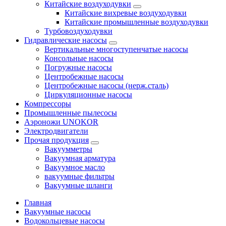
Китайские воздуходувки
Китайские вихревые воздуходувки
Китайские промышленные воздуходувки
Турбовоздуходувки
Гидравлические насосы
Вертикальные многоступенчатые насосы
Консольные насосы
Погружные насосы
Центробежные насосы
Центробежные насосы (нерж.сталь)
Циркуляционные насосы
Компрессоры
Промышленные пылесосы
Аэроножи UNOKOR
Электродвигатели
Прочая продукция
Вакуумметры
Вакуумная арматура
Вакуумное масло
вакуумные фильтры
Вакуумные шланги
Главная
Вакуумные насосы
Водокольцевые насосы