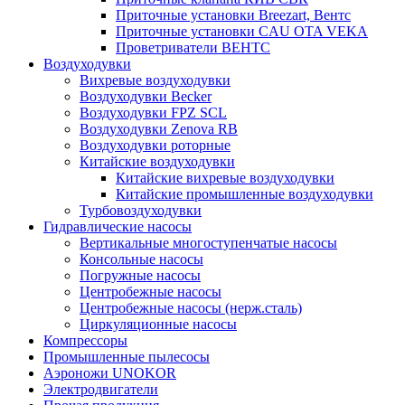
Приточные установки Breezart, Вентс
Приточные установки CAU OTA VEKA
Проветриватели ВЕНТС
Воздуходувки
Вихревые воздуходувки
Воздуходувки Becker
Воздуходувки FPZ SCL
Воздуходувки Zenova RB
Воздуходувки роторные
Китайские воздуходувки
Китайские вихревые воздуходувки
Китайские промышленные воздуходувки
Турбовоздуходувки
Гидравлические насосы
Вертикальные многоступенчатые насосы
Консольные насосы
Погружные насосы
Центробежные насосы
Центробежные насосы (нерж.сталь)
Циркуляционные насосы
Компрессоры
Промышленные пылесосы
Аэроножи UNOKOR
Электродвигатели