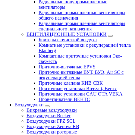
Радиальные полупромышленные
вентиляторы
Радиальные промышленные вентиляторы
общего назначения
Радиальные промышленные вентиляторы
специального назначения
ВЕНТИЛЯЦИОННЫЕ УСТАНОВКИ
Бризеры с очисткой воздуха
Комнатные установки с рекуперацией тепла
Blauberg
Компактные приточные установки Эко-
свежесть
Приточно-вытяжные EPVS
Приточно-вытяжные ВУТ, ВУЭ, Air SC с
рекуперацией тепла
Приточные клапана КИВ СВК
Приточные установки Breezart, Вентс
Приточные установки CAU OTA VEKA
Проветриватели ВЕНТС
Воздуходувки
Вихревые воздуходувки
Воздуходувки Becker
Воздуходувки FPZ SCL
Воздуходувки Zenova RB
Воздуходувки роторные