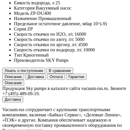
Емкость водорода, л
25
Категория
Вакуумный насос
Модель
ZP-DU400
Назначение
Промышленный
Предельное остаточное давление, мбар
10^(-9)
Серия
ZP
Скорость откачки по H2O, л/с
16000
Скорость откачки по азоту, л/с
5000
Скорость откачки по аргону, л/с
4500
Скорость откачки по водороду, л/с
10000
Тип
Криогенный
Производитель
SKY Pumps
Узнать о поступлении
В сравнение
Описание
Доставка
Оплата
Гарантии
Описание
Продукция Sky pumps в каталоге сайта vacuum-rus.ru. Звоните
+7 (495) 489-09-19.
Доставка
Vacuum-rus сотрудничает с крупными транспортными
компаниями, включая «Байкал Сервис», «Деловые Линии»,
«ПЭК» и другие. Компания обеспечивает надежную и
своевременную поставку промышленного оборудования по