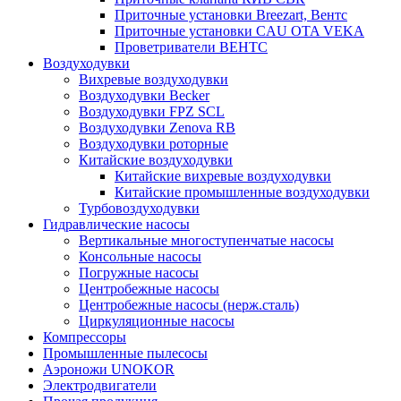
Приточные установки Breezart, Вентс
Приточные установки CAU OTA VEKA
Проветриватели ВЕНТС
Воздуходувки
Вихревые воздуходувки
Воздуходувки Becker
Воздуходувки FPZ SCL
Воздуходувки Zenova RB
Воздуходувки роторные
Китайские воздуходувки
Китайские вихревые воздуходувки
Китайские промышленные воздуходувки
Турбовоздуходувки
Гидравлические насосы
Вертикальные многоступенчатые насосы
Консольные насосы
Погружные насосы
Центробежные насосы
Центробежные насосы (нерж.сталь)
Циркуляционные насосы
Компрессоры
Промышленные пылесосы
Аэроножи UNOKOR
Электродвигатели