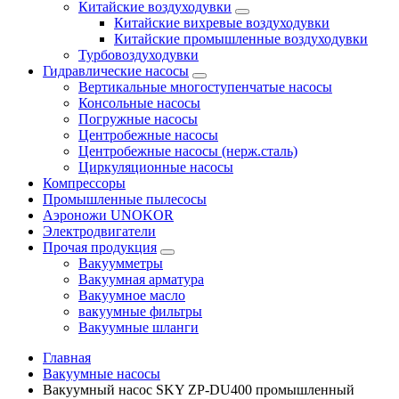
Китайские воздуходувки
Китайские вихревые воздуходувки
Китайские промышленные воздуходувки
Турбовоздуходувки
Гидравлические насосы
Вертикальные многоступенчатые насосы
Консольные насосы
Погружные насосы
Центробежные насосы
Центробежные насосы (нерж.сталь)
Циркуляционные насосы
Компрессоры
Промышленные пылесосы
Аэроножи UNOKOR
Электродвигатели
Прочая продукция
Вакуумметры
Вакуумная арматура
Вакуумное масло
вакуумные фильтры
Вакуумные шланги
Главная
Вакуумные насосы
Вакуумный насос SKY ZP-DU400 промышленный