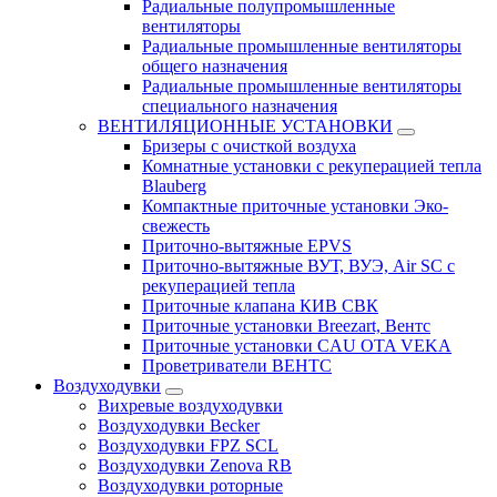
Радиальные полупромышленные
вентиляторы
Радиальные промышленные вентиляторы
общего назначения
Радиальные промышленные вентиляторы
специального назначения
ВЕНТИЛЯЦИОННЫЕ УСТАНОВКИ
Бризеры с очисткой воздуха
Комнатные установки с рекуперацией тепла
Blauberg
Компактные приточные установки Эко-
свежесть
Приточно-вытяжные EPVS
Приточно-вытяжные ВУТ, ВУЭ, Air SC с
рекуперацией тепла
Приточные клапана КИВ СВК
Приточные установки Breezart, Вентс
Приточные установки CAU OTA VEKA
Проветриватели ВЕНТС
Воздуходувки
Вихревые воздуходувки
Воздуходувки Becker
Воздуходувки FPZ SCL
Воздуходувки Zenova RB
Воздуходувки роторные