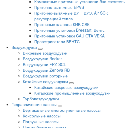
Компактные приточные установки Эко-свежесть
Приточно-вытяжные EPVS
Приточно-вытяжные ВУТ, ВУЭ, Air SC с
рекуперацией тепла
Приточные клапана КИВ СВК
Приточные установки Breezart, Вентс
Приточные установки CAU OTA VEKA
Проветриватели ВЕНТС
Воздуходувки
Вихревые воздуходувки
Воздуходувки Becker
Воздуходувки FPZ SCL
Воздуходувки Zenova RB
Воздуходувки роторные
Китайские воздуходувки
Китайские вихревые воздуходувки
Китайские промышленные воздуходувки
Турбовоздуходувки
Гидравлические насосы
Вертикальные многоступенчатые насосы
Консольные насосы
Погружные насосы
Центробежные насосы