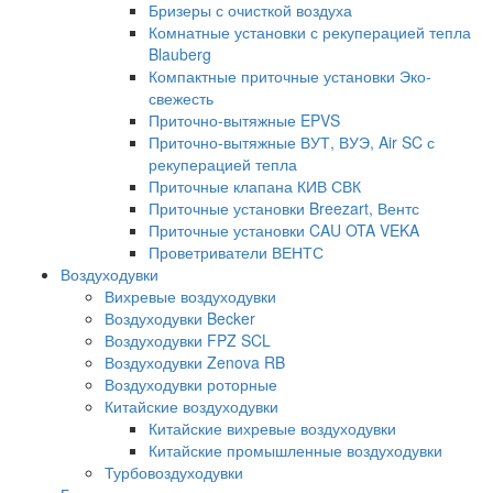
Бризеры с очисткой воздуха
Комнатные установки с рекуперацией тепла
Blauberg
Компактные приточные установки Эко-
свежесть
Приточно-вытяжные EPVS
Приточно-вытяжные ВУТ, ВУЭ, Air SC с
рекуперацией тепла
Приточные клапана КИВ СВК
Приточные установки Breezart, Вентс
Приточные установки CAU OTA VEKA
Проветриватели ВЕНТС
Воздуходувки
Вихревые воздуходувки
Воздуходувки Becker
Воздуходувки FPZ SCL
Воздуходувки Zenova RB
Воздуходувки роторные
Китайские воздуходувки
Китайские вихревые воздуходувки
Китайские промышленные воздуходувки
Турбовоздуходувки