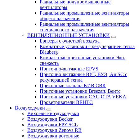
Радиальные полупромышленные
вентиляторы
Радиальные промышленные вентиляторы
общего назначения
Радиальные промышленные вентиляторы
специального назначения
ВЕНТИЛЯЦИОННЫЕ УСТАНОВКИ
Бризеры с очисткой воздуха
Комнатные установки с рекуперацией тепла
Blauberg
Компактные приточные установки Эко-
свежесть
Приточно-вытяжные EPVS
Приточно-вытяжные ВУТ, ВУЭ, Air SC с
рекуперацией тепла
Приточные клапана КИВ СВК
Приточные установки Breezart, Вентс
Приточные установки CAU OTA VEKA
Проветриватели ВЕНТС
Воздуходувки
Вихревые воздуходувки
Воздуходувки Becker
Воздуходувки FPZ SCL
Воздуходувки Zenova RB
Воздуходувки роторные