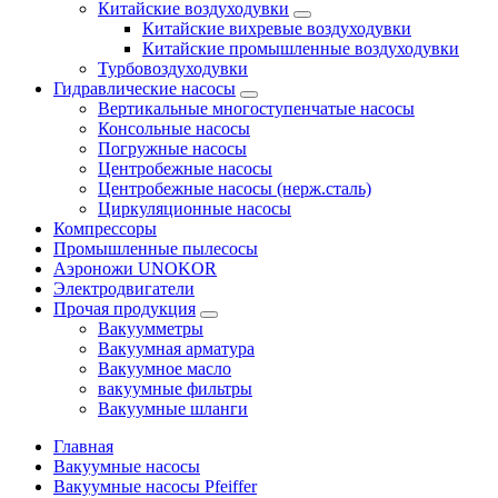
Китайские воздуходувки
Китайские вихревые воздуходувки
Китайские промышленные воздуходувки
Турбовоздуходувки
Гидравлические насосы
Вертикальные многоступенчатые насосы
Консольные насосы
Погружные насосы
Центробежные насосы
Центробежные насосы (нерж.сталь)
Циркуляционные насосы
Компрессоры
Промышленные пылесосы
Аэроножи UNOKOR
Электродвигатели
Прочая продукция
Вакуумметры
Вакуумная арматура
Вакуумное масло
вакуумные фильтры
Вакуумные шланги
Главная
Вакуумные насосы
Вакуумные насосы Pfeiffer