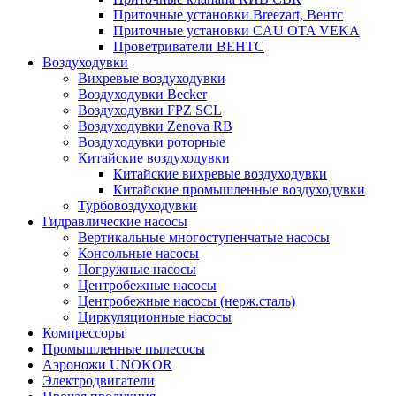
Приточные установки Breezart, Вентс
Приточные установки CAU OTA VEKA
Проветриватели ВЕНТС
Воздуходувки
Вихревые воздуходувки
Воздуходувки Becker
Воздуходувки FPZ SCL
Воздуходувки Zenova RB
Воздуходувки роторные
Китайские воздуходувки
Китайские вихревые воздуходувки
Китайские промышленные воздуходувки
Турбовоздуходувки
Гидравлические насосы
Вертикальные многоступенчатые насосы
Консольные насосы
Погружные насосы
Центробежные насосы
Центробежные насосы (нерж.сталь)
Циркуляционные насосы
Компрессоры
Промышленные пылесосы
Аэроножи UNOKOR
Электродвигатели