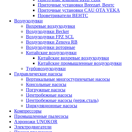
Приточные установки Breezart, Вентс
Приточные установки CAU OTA VEKA
Проветриватели ВЕНТС
Воздуходувки
Вихревые воздуходувки
Воздуходувки Becker
Воздуходувки FPZ SCL
Воздуходувки Zenova RB
Воздуходувки роторные
Китайские воздуходувки
Китайские вихревые воздуходувки
Китайские промышленные воздуходувки
Турбовоздуходувки
Гидравлические насосы
Вертикальные многоступенчатые насосы
Консольные насосы
Погружные насосы
Центробежные насосы
Центробежные насосы (нерж.сталь)
Циркуляционные насосы
Компрессоры
Промышленные пылесосы
Аэроножи UNOKOR
Электродвигатели