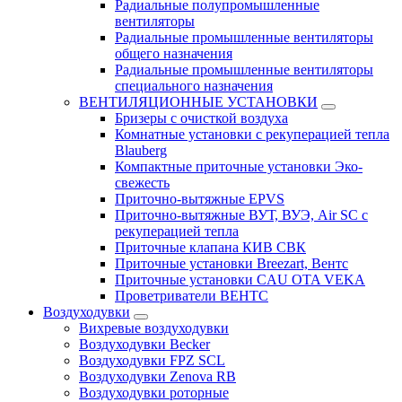
Радиальные полупромышленные
вентиляторы
Радиальные промышленные вентиляторы
общего назначения
Радиальные промышленные вентиляторы
специального назначения
ВЕНТИЛЯЦИОННЫЕ УСТАНОВКИ
Бризеры с очисткой воздуха
Комнатные установки с рекуперацией тепла
Blauberg
Компактные приточные установки Эко-
свежесть
Приточно-вытяжные EPVS
Приточно-вытяжные ВУТ, ВУЭ, Air SC с
рекуперацией тепла
Приточные клапана КИВ СВК
Приточные установки Breezart, Вентс
Приточные установки CAU OTA VEKA
Проветриватели ВЕНТС
Воздуходувки
Вихревые воздуходувки
Воздуходувки Becker
Воздуходувки FPZ SCL
Воздуходувки Zenova RB
Воздуходувки роторные