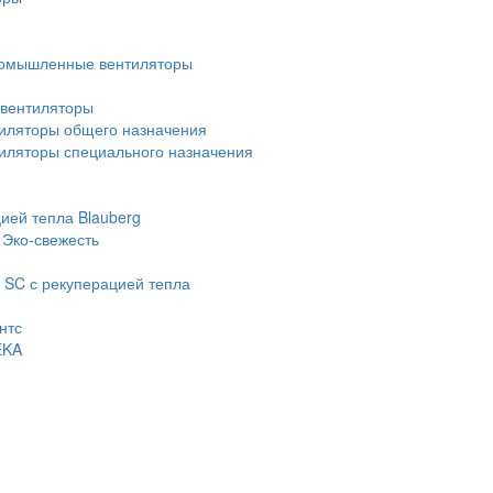
омышленные вентиляторы
вентиляторы
иляторы общего назначения
ляторы специального назначения
ией тепла Blauberg
 Эко-свежесть
 SC с рекуперацией тепла
нтс
EKA