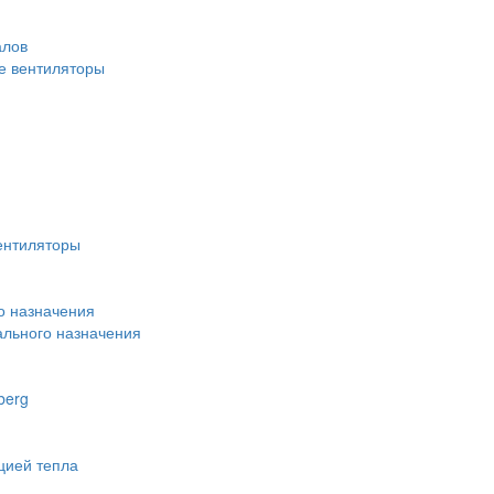
алов
 вентиляторы
ентиляторы
о назначения
льного назначения
berg
цией тепла