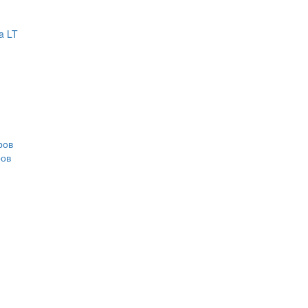
a LT
ров
ров