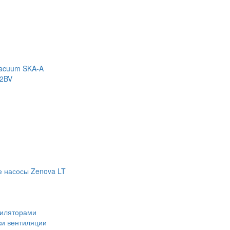
Vacuum SKA-A
 2BV
е насосы Zenova LT
тиляторами
ки вентиляции