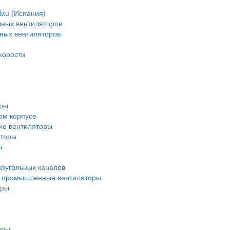
lau (Испания)
зных вентиляторов
зных вентиляторов
корости
оры
ом корпусе
ие вентиляторы
яторы
ы
оугольных каналов
 промышленные вентиляторы
оры
оры